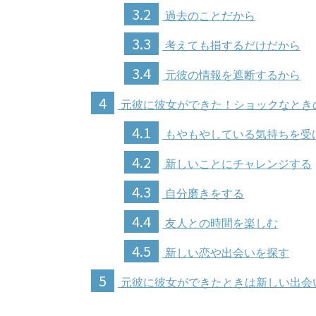
3.2
過去のことだから
3.3
考えても損するだけだから
3.4
元彼の情報を遮断するから
4
元彼に彼女ができた！ショックなとき
4.1
もやもやしている気持ちを受
4.2
新しいことにチャレンジする
4.3
自分磨きをする
4.4
友人との時間を楽しむ
4.5
新しい恋や出会いを探す
5
元彼に彼女ができたときは新しい出会