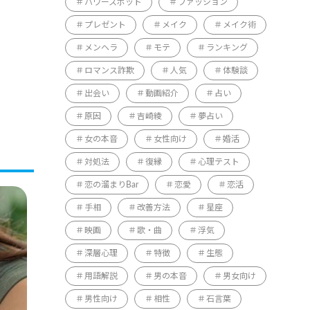
パワースポット
ファッション
プレゼント
メイク
メイク術
メンヘラ
モテ
ランキング
ロマンス詐欺
人気
体験談
出会い
動画紹介
占い
原因
吉崎綾
夢占い
女の本音
女性向け
婚活
対処法
復縁
心理テスト
恋の溜まりBar
恋愛
恋活
手相
改善方法
星座
映画
歌・曲
浮気
深層心理
特徴
生態
用語解説
男の本音
男女向け
男性向け
相性
石言葉