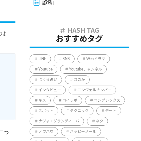
診断
のよ
おすすめタグ
LINE
SNS
Webドラマ
Youtube
Youtubeチャンネル
ほくろ占い
ほのか
インタビュー
エンジェルナンバー
キス
コイラボ
コンプレックス
スポット
テクニック
デート
ナジャ・グランディーバ
ネタ
二つ
ノウハウ
ハッピーメール