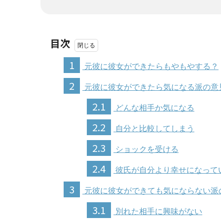
目次
1
元彼に彼女ができたらもやもやする？
2
元彼に彼女ができたら気になる派の意
2.1
どんな相手か気になる
2.2
自分と比較してしまう
2.3
ショックを受ける
2.4
彼氏が自分より幸せになって
3
元彼に彼女ができても気にならない派
3.1
別れた相手に興味がない