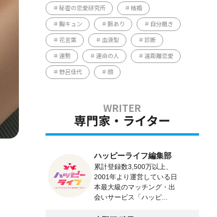
秘密の恋愛研究所
結婚
胸キュン
脈あり
自分磨き
花言葉
血液型
診断
運勢
運命の人
遠距離恋愛
野呂佳代
顔
専門家・ライター
ハッピーライフ編集部
累計登録数3,500万以上、
2001年より運営している日
本最大級のマッチング・出
会いサービス「ハッピ...