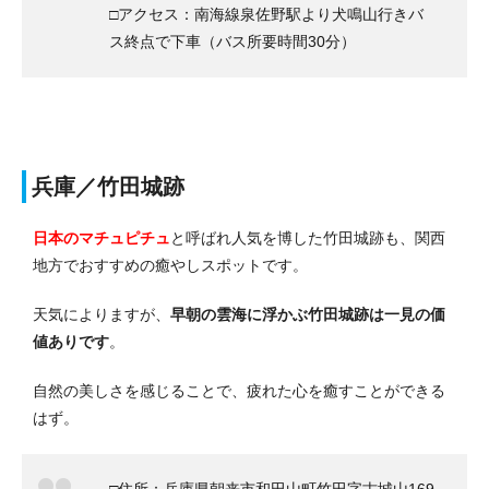
□アクセス：南海線泉佐野駅より犬鳴山行きバ
ス終点で下車（バス所要時間30分）
兵庫／竹田城跡
日本のマチュピチュ
と呼ばれ人気を博した竹田城跡も、関西
地方でおすすめの癒やしスポットです。
天気によりますが、
早朝の雲海に浮かぶ竹田城跡は一見の価
値ありです
。
自然の美しさを感じることで、疲れた心を癒すことができる
はず。
□住所：兵庫県朝来市和田山町竹田字古城山169