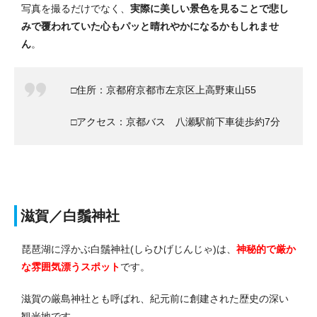
写真を撮るだけでなく、
実際に美しい景色を見ることで悲し
みで覆われていた心もパッと晴れやかになるかもしれませ
ん
。
□住所：京都府京都市左京区上高野東山55
□アクセス：京都バス 八瀬駅前下車徒歩約7分
滋賀／白鬚神社
琵琶湖に浮かぶ白鬚神社(しらひげじんじゃ)は、
神秘的で厳か
な雰囲気漂うスポット
です。
滋賀の厳島神社とも呼ばれ、紀元前に創建された歴史の深い
観光地です。