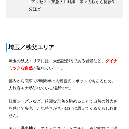
□アクセス：東急大井町線 等々力駅から徒歩3
分ほど
埼玉／秩父エリア
埼玉の秩父エリアには、天然記念物である岩畳など、
ダイナ
ミックな自然
が溢れています。
都内から電車で2時間半の人気観光スポットでもあるため、一
人旅客も大勢訪れている場所です。
紅葉シーズンなど、綺麗な景色を眺めることで自然の雄大さ
を感じて失恋した気持ちがちっぽけに思えてくるかもしれま
せん。
また、
温泉地
としても人気スポットであり、秩父駅前には温