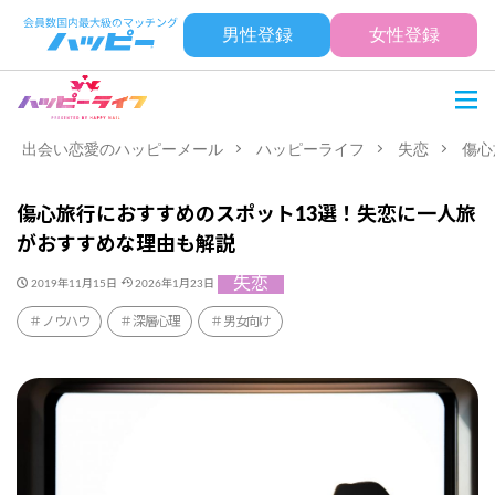
男性登録
女性登録
出会い恋愛のハッピーメール
ハッピーライフ
失恋
傷心
傷心旅行におすすめのスポット13選！失恋に一人旅
がおすすめな理由も解説
失恋
2019年11月15日
2026年1月23日
ノウハウ
深層心理
男女向け