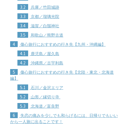
3.2
兵庫／竹田城跡
3.3
京都／瑠璃光院
3.4
滋賀／白鬚神社
3.5
和歌山／熊野古道
4
傷心旅行におすすめの行き先【九州・沖縄編】
4.1
鹿児島／屋久島
4.2
沖縄県／古宇利島
5
傷心旅行におすすめの行き先【北陸・東北・北海道
編】
5.1
石川／金沢エリア
5.2
山形／縁切り寺
5.3
北海道／富良野
6
失恋の痛みを少しでも和らげるには、日帰りでもいい
から一人旅に出ることです！