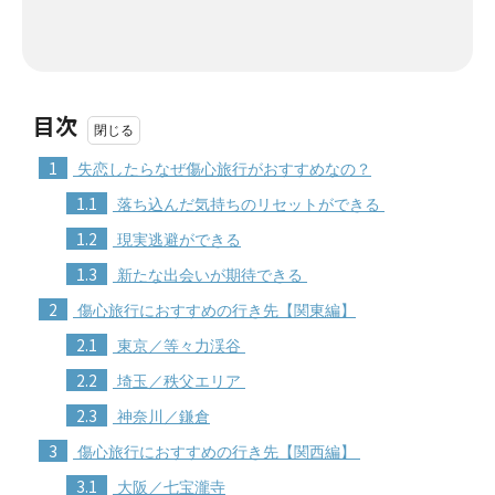
目次
1
失恋したらなぜ傷心旅行がおすすめなの？
1.1
落ち込んだ気持ちのリセットができる
1.2
現実逃避ができる
1.3
新たな出会いが期待できる
2
傷心旅行におすすめの行き先【関東編】
2.1
東京／等々力渓谷
2.2
埼玉／秩父エリア
2.3
神奈川／鎌倉
3
傷心旅行におすすめの行き先【関西編】
3.1
大阪／七宝瀧寺