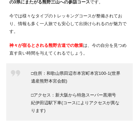
の3県にまたがる熊野三山への参詣コース
です。
今では様々なタイプのトレッキングコースが整備されてお
り、情報も多く一人旅でも安心して出掛けられるのが魅力で
す。
神々が宿るとされる熊野古道での散策
は、今の自分を見つめ
直す良い時間を与えてくれるでしょう。
□住所：和歌山県田辺市本宮町本宮100-1(世界
遺産熊野本宮会館)
□アクセス：新大阪から特急スーパー黒潮号
紀伊田辺駅下車(コースによりアクセスが異な
ります)