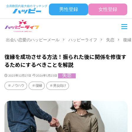
男性登録
女性登録
出会い恋愛のハッピーメール
ハッピーライフ
失恋
復縁
復縁を成功させる方法！振られた後に関係を修復す
るためにするべきことを解説
失恋
2023年12月27日
2026年1月23日
ノウハウ
復縁
男女向け