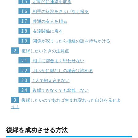
1.5
定期的に連絡を取る
1.6
相手の状況をさりげなく探る
1.7
共通の友人を頼る
1.8
友達関係に戻る
1.9
関係が深まったら復縁の話を持ちかける
2
復縁したいときの注意点
2.1
相手に都合よく思わせない
2.2
明らかに脈なしの場合は諦める
2.3
1人で抱え込まない
2.4
復縁できなくても悲観しない
3
復縁したいのであれば生まれ変わった自分を見せよ
う！
復縁を成功させる方法