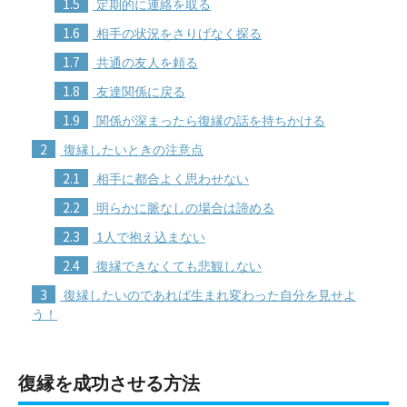
1.5
定期的に連絡を取る
1.6
相手の状況をさりげなく探る
1.7
共通の友人を頼る
1.8
友達関係に戻る
1.9
関係が深まったら復縁の話を持ちかける
2
復縁したいときの注意点
2.1
相手に都合よく思わせない
2.2
明らかに脈なしの場合は諦める
2.3
1人で抱え込まない
2.4
復縁できなくても悲観しない
3
復縁したいのであれば生まれ変わった自分を見せよ
う！
復縁を成功させる方法