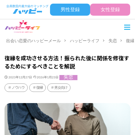
男性登録
女性登録
出会い恋愛のハッピーメール
ハッピーライフ
失恋
復縁
復縁を成功させる方法！振られた後に関係を修復す
るためにするべきことを解説
失恋
2023年12月27日
2026年1月23日
ノウハウ
復縁
男女向け