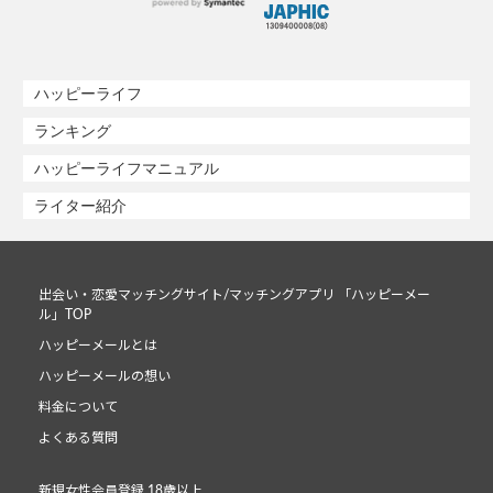
ハッピーライフ
ランキング
ハッピーライフマニュアル
ライター紹介
出会い・恋愛マッチングサイト/マッチングアプリ 「ハッピーメー
ル」TOP
ハッピーメールとは
ハッピーメールの想い
料金について
よくある質問
新規女性会員登録 18歳以上