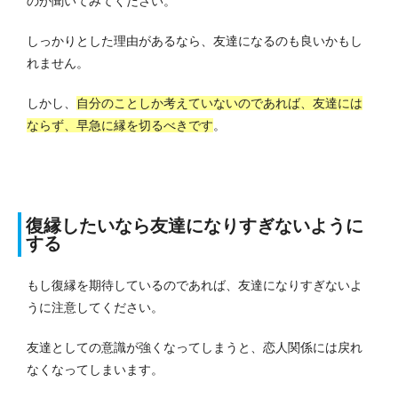
のか聞いてみてください。
しっかりとした理由があるなら、友達になるのも良いかもし
れません。
しかし、
自分のことしか考えていないのであれば、友達には
ならず、早急に縁を切るべきです
。
復縁したいなら友達になりすぎないように
する
もし復縁を期待しているのであれば、友達になりすぎないよ
うに注意してください。
友達としての意識が強くなってしまうと、恋人関係には戻れ
なくなってしまいます。