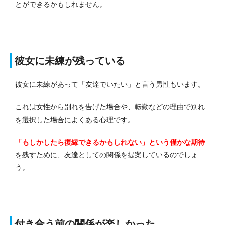
とができるかもしれません。
彼女に未練が残っている
彼女に未練があって「友達でいたい」と言う男性もいます。
これは女性から別れを告げた場合や、転勤などの理由で別れ
を選択した場合によくある心理です。
「もしかしたら復縁できるかもしれない」という僅かな期待
を残すために、友達としての関係を提案しているのでしょ
う。
付き合う前の関係が楽しかった