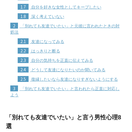
1.7
自分を好きな女性としてキープしたい
1.8
深く考えていない
2
「別れても友達でいたい」と元彼に言われたときの対
処法
2.1
友達になってみる
2.2
はっきりと断る
2.3
自分の気持ちを正直に伝えてみる
2.4
どうして友達になりたいのか聞いてみる
2.5
復縁したいなら友達になりすぎないようにする
3
「別れても友達でいたい」と言われたら正直に対応し
よう
「別れても友達でいたい」と言う男性心理8
選