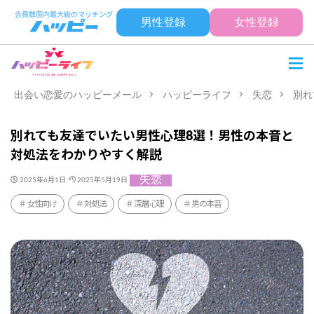
男性登録
女性登録
出会い恋愛のハッピーメール
ハッピーライフ
失恋
別れ
別れても友達でいたい男性心理8選！男性の本音と
対処法をわかりやすく解説
失恋
2025年6月1日
2025年5月19日
女性向け
対処法
深層心理
男の本音