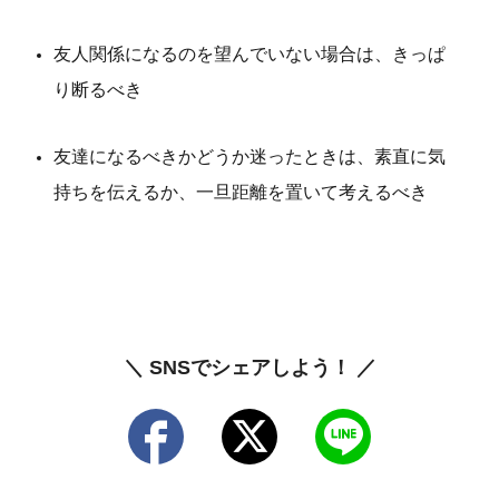
友人関係になるのを望んでいない場合は、きっぱ
り断るべき
友達になるべきかどうか迷ったときは、素直に気
持ちを伝えるか、一旦距離を置いて考えるべき
＼ SNSでシェアしよう！ ／