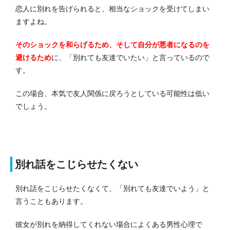
恋人に別れを告げられると、相当なショックを受けてしまい
ますよね。
そのショックを和らげるため、そして自分が悪者になるのを
避けるため
に、「別れても友達でいたい」と言っているので
す。
この場合、本気で友人関係に戻ろうとしている可能性は低い
でしょう。
別れ話をこじらせたくない
別れ話をこじらせたくなくて、「別れても友達でいよう」と
言うこともあります。
彼女が別れを納得してくれない場合によくある男性心理で