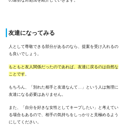
友達になってみる
人として尊敬できる部分があるのなら、提案を受け入れるの
も良いでしょう。
もともと友人関係だったのであれば、友達に戻るのは自然な
ことです
。
もちろん、「別れた相手と友達なんて…」という人は無理に
友達になる必要はありません。
また、「自分を好きな女性としてキープしたい」と考えてい
る場合もあるので、相手の気持ちをしっかりと見極めるよう
にしてください。