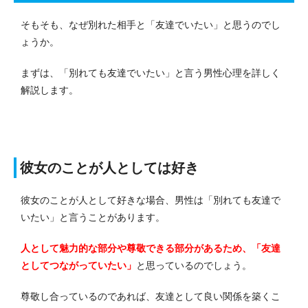
そもそも、なぜ別れた相手と「友達でいたい」と思うのでし
ょうか。
まずは、「別れても友達でいたい」と言う男性心理を詳しく
解説します。
彼女のことが人としては好き
彼女のことが人として好きな場合、男性は「別れても友達で
いたい」と言うことがあります。
人として魅力的な部分や尊敬できる部分があるため、「友達
としてつながっていたい」
と思っているのでしょう。
尊敬し合っているのであれば、友達として良い関係を築くこ