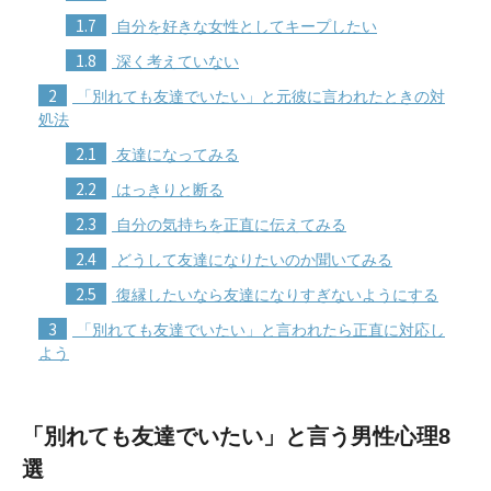
1.7
自分を好きな女性としてキープしたい
1.8
深く考えていない
2
「別れても友達でいたい」と元彼に言われたときの対
処法
2.1
友達になってみる
2.2
はっきりと断る
2.3
自分の気持ちを正直に伝えてみる
2.4
どうして友達になりたいのか聞いてみる
2.5
復縁したいなら友達になりすぎないようにする
3
「別れても友達でいたい」と言われたら正直に対応し
よう
「別れても友達でいたい」と言う男性心理8
選