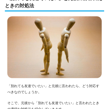
ときの対処法
「別れても友達でいたい」と元彼に言われたら、どう対応す
べきなのでしょうか。
そこで、元彼から「別れても友達でいたい」と言われたとき
の適切な対処法を紹介していきます。