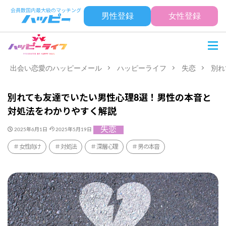
男性登録
女性登録
出会い恋愛のハッピーメール
ハッピーライフ
失恋
別れ
別れても友達でいたい男性心理8選！男性の本音と
対処法をわかりやすく解説
失恋
2025年6月1日
2025年5月19日
女性向け
対処法
深層心理
男の本音