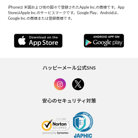
iPhoneは 米国および他の国々で登録されたApple Inc.の商標です。App
StoreはApple Inc.のサービスマークです。Google Play、Androidは、
Google Inc.の商標または登録商標です。
ハッピーメール公式SNS
安心のセキュリティ対策