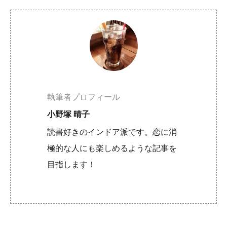
執筆者プロフィール
小野塚 晴子
読書好きのインドア派です。恋に消
極的な人にも楽しめるような記事を
目指します！