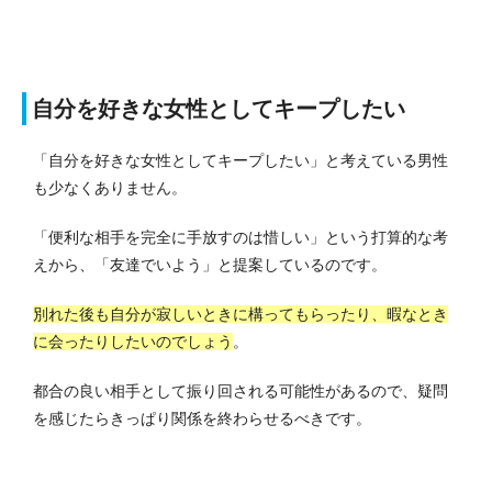
自分を好きな女性としてキープしたい
「自分を好きな女性としてキープしたい」と考えている男性
も少なくありません。
「便利な相手を完全に手放すのは惜しい」という打算的な考
えから、「友達でいよう」と提案しているのです。
別れた後も自分が寂しいときに構ってもらったり、暇なとき
に会ったりしたいのでしょう
。
都合の良い相手として振り回される可能性があるので、疑問
を感じたらきっぱり関係を終わらせるべきです。