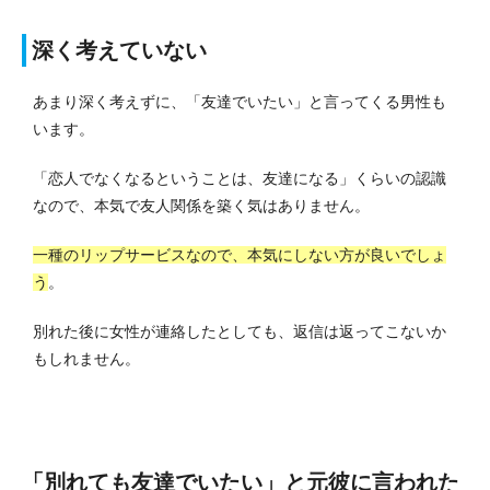
深く考えていない
あまり深く考えずに、「友達でいたい」と言ってくる男性も
います。
「恋人でなくなるということは、友達になる」くらいの認識
なので、本気で友人関係を築く気はありません。
一種のリップサービスなので、本気にしない方が良いでしょ
う
。
別れた後に女性が連絡したとしても、返信は返ってこないか
もしれません。
「別れても友達でいたい」と元彼に言われた