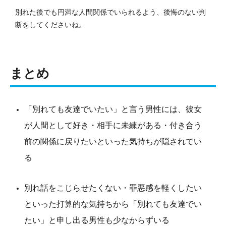
別れた後でも円満な人間関係でいられるよう、後悔のない判
断をしてくださいね。
まとめ
「別れても友達でいたい」と言う男性には、彼女
が人間として好き・相手に未練がある・付き合う
前の関係に戻りたいといった気持ちが隠されてい
る
別れ話をこじらせたくない・罪悪感を軽くしたい
といった打算的な気持ちから「別れても友達でい
たい」と申し出る男性も少なからずいる