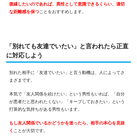
復縁したいのであれば、異性として意識できるくらい、適切
な距離感を保つ
ことをおすすめします。
「別れても友達でいたい」と言われたら正直
に対応しよう
別れた相手に「友達でいたい」と言う動機は、人によってさ
まざまです。
本気で「友人関係を続けたい」という男性もいれば、「自分
が悪者だと思われたくない」「キープしておきたい」という
打算的な気持ちがある男性もいます。
もし友人関係でいるかどうかを迷ったら、相手の本心を見抜
く
ことが大切です。