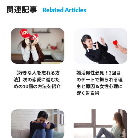
関連記事
Related Articles
【好きな人を忘れる方
婚活男性必見！3回目
法】次の恋愛に進むた
のデートで振られる理
めの10個の方法を紹介
由と原因＆女性心理に
響く告白術