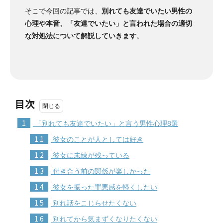
そこで今回の記事では、
別れても友達でいたい男性の
心理や本音、「友達でいたい」と言われた場合の適切
な対処法について解説していきます
。
目次
1
「別れても友達でいたい」と言う男性心理8選
1.1
彼女のことが人としては好き
1.2
彼女に未練が残っている
1.3
付き合う前の関係が楽しかった
1.4
彼女を振った罪悪感を軽くしたい
1.5
別れ話をこじらせたくない
1.6
別れてから気まずくなりたくない