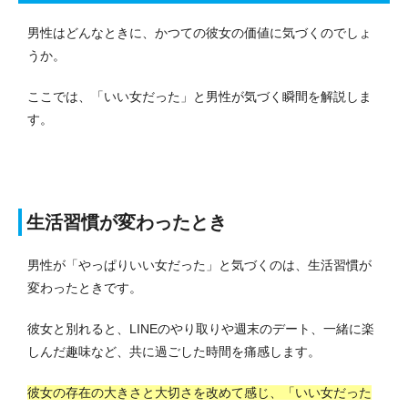
男性はどんなときに、かつての彼女の価値に気づくのでしょ
うか。
ここでは、「いい女だった」と男性が気づく瞬間を解説しま
す。
生活習慣が変わったとき
男性が「やっぱりいい女だった」と気づくのは、生活習慣が
変わったときです。
彼女と別れると、LINEのやり取りや週末のデート、一緒に楽
しんだ趣味など、共に過ごした時間を痛感します。
彼女の存在の大きさと大切さを改めて感じ、「いい女だった