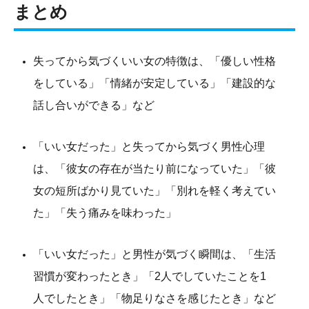
まとめ
失ってから気づくいい女の特徴は、「優しい性格
をしている」「情緒が安定している」「建設的な
話し合いができる」など
「いい女だった」と失ってから気づく男性心理
は、「彼女の存在が当たり前になっていた」「彼
女の短所ばかり見ていた」「別れを軽く考えてい
た」「失う痛みを味わった」
「いい女だった」と男性が気づく瞬間は、「生活
習慣が変わったとき」「2人でしていたことを1
人でしたとき」「物足りなさを感じたとき」など