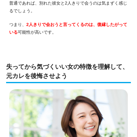
普通であれば、別れた彼女と2人きりで会うのは気まずく感じ
るでしょう。
つまり、
2人きりで会おうと言ってくるのは、復縁したがって
いる
可能性が高いです。
失ってから気づくいい女の特徴を理解して、
元カレを後悔させよう