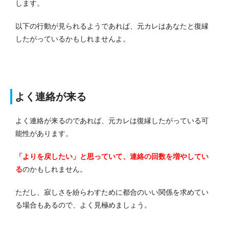
します。
以下の行動が見られるようであれば、元カレはあなたと復縁
したがっているかもしれませんよ。
よく連絡が来る
よく連絡が来るのであれば、元カレは復縁したがっている可
能性があります。
「よりを戻したい」と思っていて、連絡の回数を増やしてい
る
のかもしれません。
ただし、寂しさを紛らわすために都合のいい関係を求めてい
る場合もあるので、よく見極めましょう。