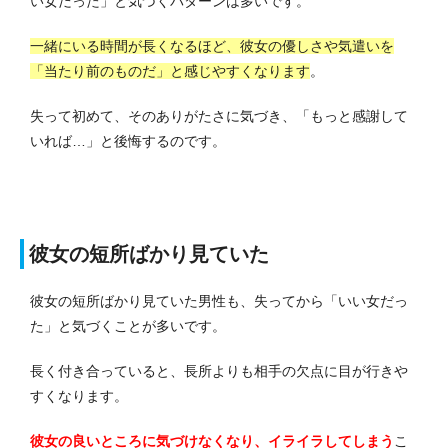
い女だった」と気づくパターンは多いです。
一緒にいる時間が長くなるほど、彼女の優しさや気遣いを
「当たり前のものだ」と感じやすくなります
。
失って初めて、そのありがたさに気づき、「もっと感謝して
いれば…」と後悔するのです。
彼女の短所ばかり見ていた
彼女の短所ばかり見ていた男性も、失ってから「いい女だっ
た」と気づくことが多いです。
長く付き合っていると、長所よりも相手の欠点に目が行きや
すくなります。
彼女の良いところに気づけなくなり、イライラしてしまう
こ