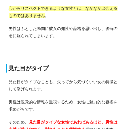
心からリスペクトできるような女性とは、なかなか出会える
ものではありません
。
男性はふとした瞬間に彼女の知性や品格を思い出し、後悔の
念に駆られてしまいます。
見た目がタイプ
見た目がタイプなことも、失ってから気づくいい女の特徴と
して挙げられます。
男性は視覚的な情報を重視するため、女性に魅力的な容姿を
求めがちです。
そのため、
見た目がタイプな女性であればあるほど、男性は