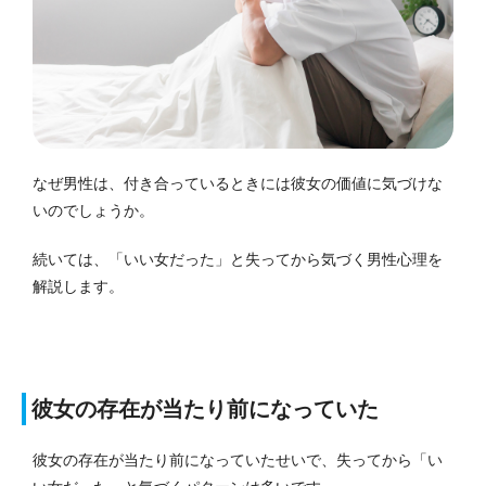
なぜ男性は、付き合っているときには彼女の価値に気づけな
いのでしょうか。
続いては、「いい女だった」と失ってから気づく男性心理を
解説します。
彼女の存在が当たり前になっていた
彼女の存在が当たり前になっていたせいで、失ってから「い