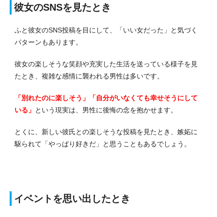
彼女のSNSを見たとき
ふと彼女のSNS投稿を目にして、「いい女だった」と気づく
パターンもあります。
彼女の楽しそうな笑顔や充実した生活を送っている様子を見
たとき、複雑な感情に襲われる男性は多いです。
「別れたのに楽しそう」「自分がいなくても幸せそうにして
いる」
という現実は、男性に後悔の念を抱かせます。
とくに、新しい彼氏との楽しそうな投稿を見たとき、嫉妬に
駆られて「やっぱり好きだ」と思うこともあるでしょう。
イベントを思い出したとき