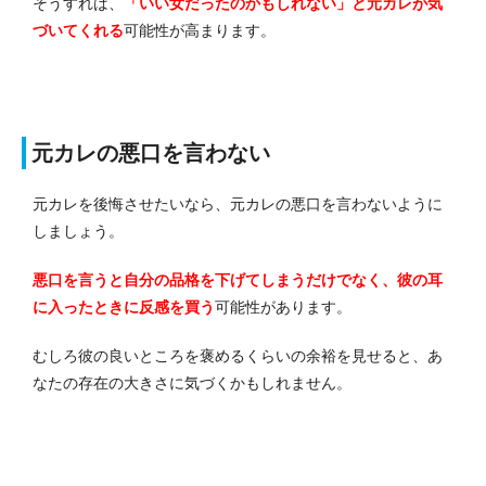
そうすれば、
「いい女だったのかもしれない」と元カレが気
づいてくれる
可能性が高まります。
元カレの悪口を言わない
元カレを後悔させたいなら、元カレの悪口を言わないように
しましょう。
悪口を言うと自分の品格を下げてしまうだけでなく、彼の耳
に入ったときに反感を買う
可能性があります。
むしろ彼の良いところを褒めるくらいの余裕を見せると、あ
なたの存在の大きさに気づくかもしれません。