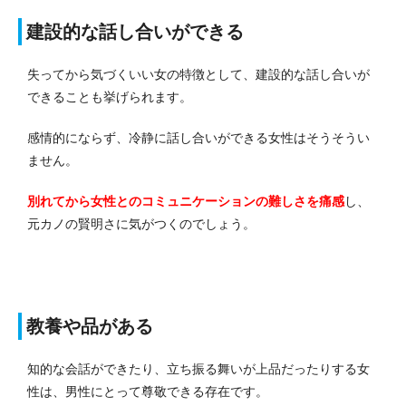
建設的な話し合いができる
失ってから気づくいい女の特徴として、建設的な話し合いが
できることも挙げられます。
感情的にならず、冷静に話し合いができる女性はそうそうい
ません。
別れてから女性とのコミュニケーションの難しさを痛感
し、
元カノの賢明さに気がつくのでしょう。
教養や品がある
知的な会話ができたり、立ち振る舞いが上品だったりする女
性は、男性にとって尊敬できる存在です。