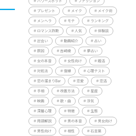
パワースポット
ファッション
プレゼント
メイク
メイク術
メンヘラ
モテ
ランキング
ロマンス詐欺
人気
体験談
出会い
動画紹介
占い
原因
吉崎綾
夢占い
女の本音
女性向け
婚活
対処法
復縁
心理テスト
恋の溜まりBar
恋愛
恋活
手相
改善方法
星座
映画
歌・曲
浮気
深層心理
特徴
生態
用語解説
男の本音
男女向け
男性向け
相性
石言葉