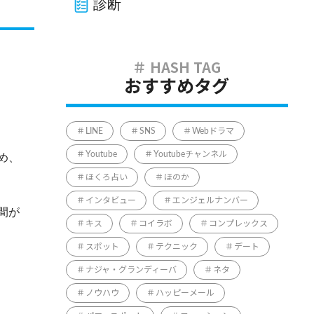
診断
おすすめタグ
LINE
SNS
Webドラマ
Youtube
Youtubeチャンネル
め、
ほくろ占い
ほのか
インタビュー
エンジェルナンバー
間が
キス
コイラボ
コンプレックス
スポット
テクニック
デート
ナジャ・グランディーバ
ネタ
ノウハウ
ハッピーメール