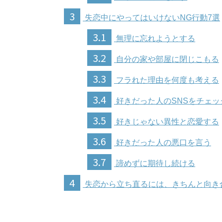
3
失恋中にやってはいけないNG行動7選
3.1
無理に忘れようとする
3.2
自分の家や部屋に閉じこもる
3.3
フラれた理由を何度も考える
3.4
好きだった人のSNSをチェッ
3.5
好きじゃない異性と恋愛する
3.6
好きだった人の悪口を言う
3.7
諦めずに期待し続ける
4
失恋から立ち直るには、きちんと向き