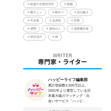
秘密の恋愛研究所
結婚
胸キュン
脈あり
自分磨き
花言葉
血液型
診断
運勢
運命の人
遠距離恋愛
野呂佳代
顔
専門家・ライター
ハッピーライフ編集部
累計登録数3,500万以上、
2001年より運営している日
本最大級のマッチング・出
会いサービス「ハッピ...