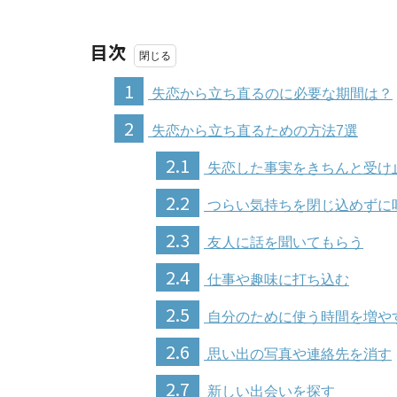
目次
1
失恋から立ち直るのに必要な期間は？
2
失恋から立ち直るための方法7選
2.1
失恋した事実をきちんと受け
2.2
つらい気持ちを閉じ込めずに
2.3
友人に話を聞いてもらう
2.4
仕事や趣味に打ち込む
2.5
自分のために使う時間を増や
2.6
思い出の写真や連絡先を消す
2.7
新しい出会いを探す