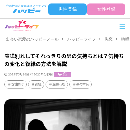
男性登録
女性登録
出会い恋愛のハッピーメール
ハッピーライフ
失恋
喧嘩
喧嘩別れしてそれっきりの男の気持ちとは？気持ち
の変化と復縁の方法を解説
失恋
2025年5月16日
2025年5月5日
女性向け
復縁
深層心理
男の本音