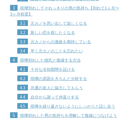
3
喧嘩別れしてそれっきりの男の気持ち【別れて1ヶ月〜
3ヶ月程度】
3.1
元カノを思い出して寂しくなる
3.2
新しい恋を探したくなる
3.3
元カノからの連絡を期待している
3.4
早く元カノのことを忘れたい
4
喧嘩別れした彼氏と復縁する方法
4.1
十分な冷却期間を設ける
4.2
喧嘩の原因をきちんと分析する
4.3
共通の友人に協力してもらう
4.4
自分から謝って仲直りする
4.5
喧嘩を繰り返さないようにしっかりと話し合う
5
喧嘩別れした男の気持ちを理解して復縁につなげよう