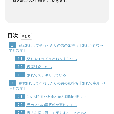
縁方法について解説していきます
。
目次
1
喧嘩別れしてそれっきりの男の気持ち【別れた直後〜
半月程度】
1.1
怒りやイライラがおさまらない
1.2
現実逃避したい
1.3
別れてスッキリしている
2
喧嘩別れしてそれっきりの男の気持ち【別れて半月〜1
ヶ月程度】
2.1
1人の時間や友達と遊ぶ時間が楽しい
2.2
元カノへの嫌悪感が薄れてくる
2.3
過去を振り返って反省することがある