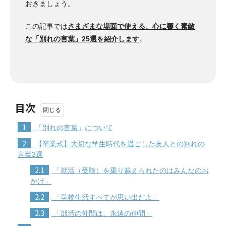
おきましょう。
この記事では
さまざまな場面で使える、心に響く素敵
な「別れの言葉」25選を紹介します
。
目次
1
「別れの言葉」について
2
【卒業式】大切な学生時代を過ごした友人との別れの
言葉3選
2.1
「就活（受験）を乗り越えられたのはみんなのお
かげ」
2.2
「学校生活すべてが思い出だよ」
2.3
「部活の仲間は、永遠の仲間」