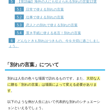
5
【英語編】海外の人にも伝えられる別れの言葉12選
5.1
日常で使える別れの言葉
5.2
仕事で使える別れの言葉
5.3
恋人との別れで使える別れの言葉
5.4
置き手紙に使える名言！別れの言葉
6
どんなときも別れはつきもの。今を大切に過ごしまし
ょう。
「別れの言葉」について
別れは人生の色々な場面で訪れるものです。
また、
大切な人
に贈る「別れの言葉」は場面によって変える必要がありま
す
。
以下のような例が人生において代表的な別れのシチュエーシ
ョンといえるでしょう。