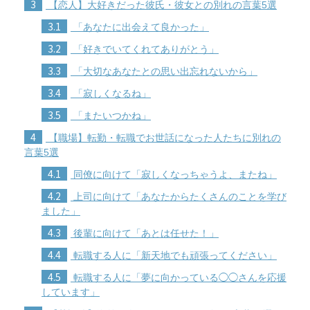
3
【恋人】大好きだった彼氏・彼女との別れの言葉5選
3.1
「あなたに出会えて良かった」
3.2
「好きでいてくれてありがとう」
3.3
「大切なあなたとの思い出忘れないから」
3.4
「寂しくなるね」
3.5
「またいつかね」
4
【職場】転勤・転職でお世話になった人たちに別れの
言葉5選
4.1
同僚に向けて「寂しくなっちゃうよ、またね」
4.2
上司に向けて「あなたからたくさんのことを学び
ました」
4.3
後輩に向けて「あとは任せた！」
4.4
転職する人に「新天地でも頑張ってください」
4.5
転職する人に「夢に向かっている◯◯さんを応援
しています」