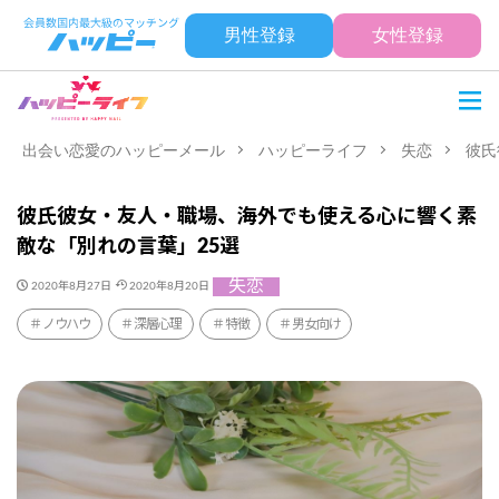
男性登録
女性登録
出会い恋愛のハッピーメール
ハッピーライフ
失恋
彼氏
彼氏彼女・友人・職場、海外でも使える心に響く素
敵な「別れの言葉」25選
失恋
2020年8月27日
2020年8月20日
ノウハウ
深層心理
特徴
男女向け