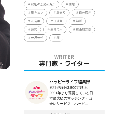
秘密の恋愛研究所
結婚
胸キュン
脈あり
自分磨き
花言葉
血液型
診断
運勢
運命の人
遠距離恋愛
野呂佳代
顔
専門家・ライター
ハッピーライフ編集部
累計登録数3,500万以上、
2001年より運営している日
本最大級のマッチング・出
会いサービス「ハッピ...