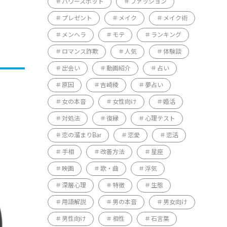
パワースポット
ファッション
プレゼント
メイク
メイク術
メンヘラ
モテ
ランキング
ロマンス詐欺
人気
体験談
出会い
動画紹介
占い
原因
吉崎綾
夢占い
女の本音
女性向け
婚活
対処法
復縁
心理テスト
恋の溜まりBar
恋愛
恋活
手相
改善方法
星座
映画
歌・曲
浮気
深層心理
特徴
生態
用語解説
男の本音
男女向け
男性向け
相性
石言葉