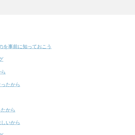
のを事前に知っておこう
グ
から
なったから
ったから
激しいから