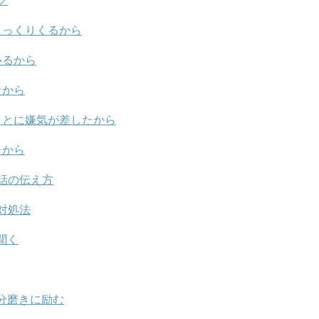
グ
しっくりくるから
いるから
たから
ことに嫌気が差したから
たから
話の伝え方
対処法
聞く
分磨きに励む