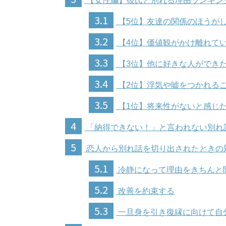
【女性編】彼氏と別れる理由ランキン
3.1
【5位】友達の関係のほうが
3.2
【4位】価値観がかけ離れて
3.3
【3位】他に好きな人ができ
3.4
【2位】浮気や嘘をつかれる
3.5
【1位】将来性がないと感じ
4
「納得できない！」と言われない別れ
5
恋人から別れ話を切り出されたときの
5.1
冷静になって理由をきちんと
5.2
改善を約束する
5.3
一旦身を引き復縁に向けて自