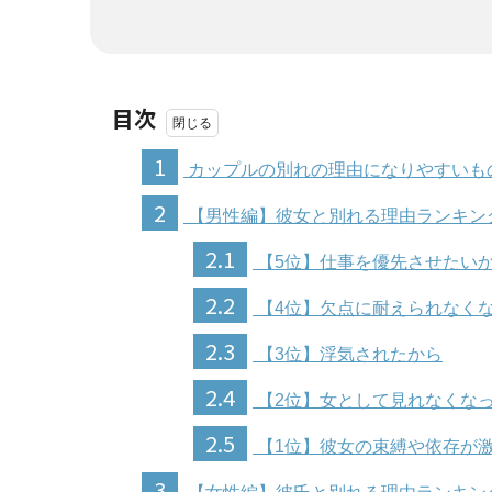
目次
1
カップルの別れの理由になりやすいも
2
【男性編】彼女と別れる理由ランキン
2.1
【5位】仕事を優先させたい
2.2
【4位】欠点に耐えられなく
2.3
【3位】浮気されたから
2.4
【2位】女として見れなくな
2.5
【1位】彼女の束縛や依存が
3