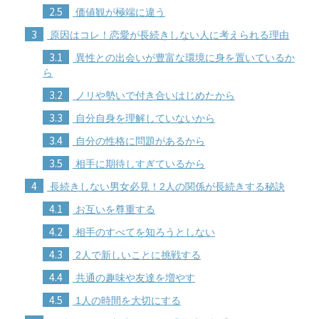
2.5
価値観が極端に違う
3
原因はコレ！恋愛が長続きしない人に考えられる理由
3.1
異性との出会いが豊富な環境に身を置いているか
ら
3.2
ノリや勢いで付き合いはじめたから
3.3
自分自身を理解していないから
3.4
自分の性格に問題があるから
3.5
相手に期待しすぎているから
4
長続きしない男女必見！2人の関係が長続きする秘訣
4.1
お互いを尊重する
4.2
相手のすべてを知ろうとしない
4.3
2人で新しいことに挑戦する
4.4
共通の趣味や友達を増やす
4.5
1人の時間を大切にする