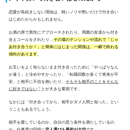
恋愛が長続きしない理由は、軽いノリや勢いだけで付き合い
はじめたからかもしれません。
お酒の席で異性にアプローチされたり、周囲の友達から付き
合えコールをされたり…
その場のテンションや流れで「じゃ
あ付き合うか！」と簡単にはじまった関係は、一瞬で終わる
傾向があります
。
お互いをよく知らないまま付き合ったために「やっぱりなん
か違う」と冷めやすかったり、「転職回数が多くて将来が不
安」と相手に不信を抱いたり、
そもそも相手のことをそんな
に好きではない
ことが大きな要因です。
なかには「付き合ってから、相手がダメ人間と知った」とい
うこともあるでしょう。
相手を愛しているのか、自分の思う条件を満たしているの
か、仕事選び同様に
恋人選びも最初が大切
です。