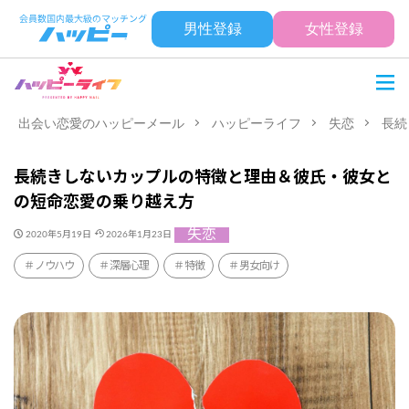
男性登録
女性登録
出会い恋愛のハッピーメール
ハッピーライフ
失恋
長続
長続きしないカップルの特徴と理由＆彼氏・彼女と
の短命恋愛の乗り越え方
失恋
2020年5月19日
2026年1月23日
ノウハウ
深層心理
特徴
男女向け