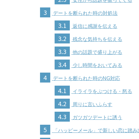
女性から話題を振ってくる
3
デートを断られた時の対処法
3.1
返信に感謝を伝える
3.2
残念な気持ちを伝える
3.3
他の話題で盛り上がる
3.4
少し時間をおいてみる
4
デートを断られた時のNG対応
4.1
イライラをぶつける・怒る
4.2
周りに言いふらす
4.3
ガツガツデートに誘う
5
「ハッピーメール」で新しい恋に踏み