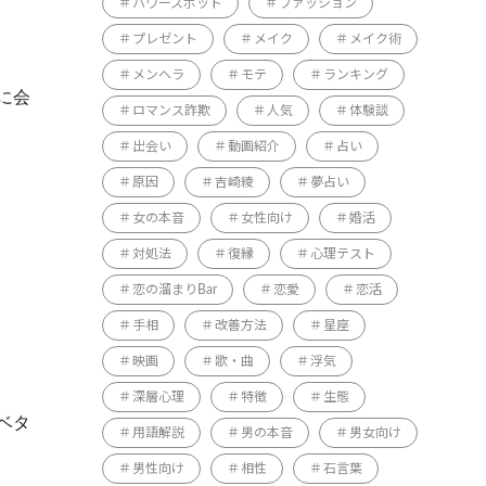
パワースポット
ファッション
プレゼント
メイク
メイク術
メンヘラ
モテ
ランキング
に会
ロマンス詐欺
人気
体験談
出会い
動画紹介
占い
原因
吉崎綾
夢占い
女の本音
女性向け
婚活
対処法
復縁
心理テスト
恋の溜まりBar
恋愛
恋活
手相
改善方法
星座
映画
歌・曲
浮気
深層心理
特徴
生態
ベタ
用語解説
男の本音
男女向け
男性向け
相性
石言葉