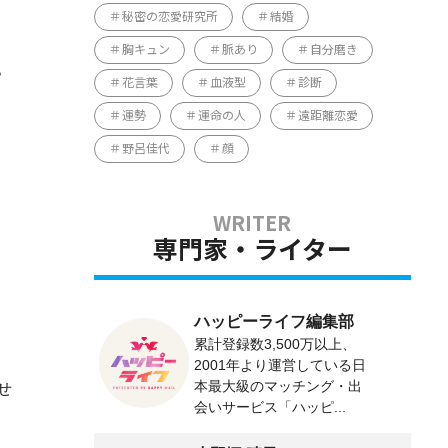
秘密の恋愛研究所
結婚
胸キュン
脈あり
自分磨き
。
花言葉
血液型
診断
運勢
運命の人
遠距離恋愛
野呂佳代
顔
専門家・ライター
ハッピーライフ編集部
累計登録数3,500万以上、
2001年より運営している日
本最大級のマッチング・出
せ
会いサービス「ハッピ...