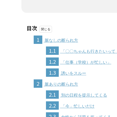
目次
1
脈なしの断られ方
1.1
「〇〇ちゃんも行きたいって
1.2
「仕事（学校）が忙しい」
1.3
誘いをスルー
2
脈ありの断られ方
2.1
別の日程を提示してくる
2.2
「今」忙しいだけ
2.3