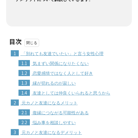
目次
1
「別れても友達でいたい」と言う女性心理
1.1
気まずい関係になりたくない
1.2
恋愛感情ではなく人として好き
1.3
縁が切れるのが寂しい
1.4
友達としては仲良くいられると思うから
2
元カノと友達になるメリット
2.1
復縁につながる可能性がある
2.2
悩み事を相談しやすい
3
元カノと友達になるデメリット