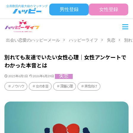
男性登録
女性登録
出会い恋愛のハッピーメール
ハッピーライフ
失恋
別れ
別れても友達でいたい女性心理｜女性アンケートで
わかった本音とは
失恋
2025年6月1日
2026年6月29日
ノウハウ
女の本音
深層心理
男性向け