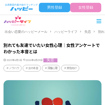
男性登録
女性登録
出会い恋愛のハッピーメール
ハッピーライフ
失恋
別れ
別れても友達でいたい女性心理｜女性アンケートで
わかった本音とは
失恋
2025年6月1日
2026年6月29日
ノウハウ
女の本音
深層心理
男性向け