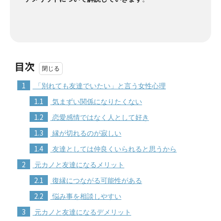
目次
1
「別れても友達でいたい」と言う女性心理
1.1
気まずい関係になりたくない
1.2
恋愛感情ではなく人として好き
1.3
縁が切れるのが寂しい
1.4
友達としては仲良くいられると思うから
2
元カノと友達になるメリット
2.1
復縁につながる可能性がある
2.2
悩み事を相談しやすい
3
元カノと友達になるデメリット