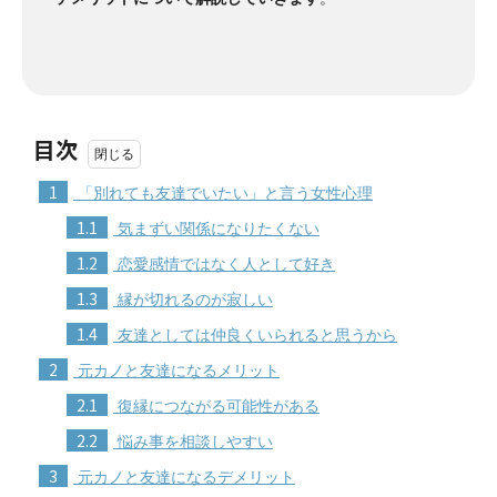
目次
1
「別れても友達でいたい」と言う女性心理
1.1
気まずい関係になりたくない
1.2
恋愛感情ではなく人として好き
1.3
縁が切れるのが寂しい
1.4
友達としては仲良くいられると思うから
2
元カノと友達になるメリット
2.1
復縁につながる可能性がある
2.2
悩み事を相談しやすい
3
元カノと友達になるデメリット