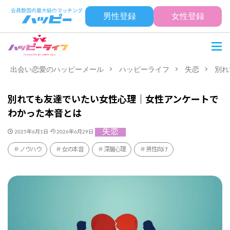
男性登録
女性登録
出会い恋愛のハッピーメール
ハッピーライフ
失恋
別れ
別れても友達でいたい女性心理｜女性アンケートで
わかった本音とは
失恋
2025年6月1日
2026年6月29日
ノウハウ
女の本音
深層心理
男性向け