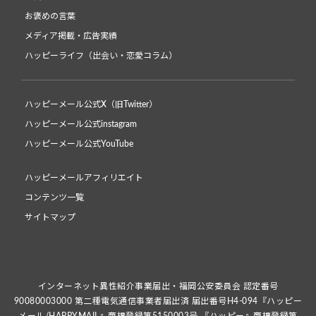
お褒めの言葉
メディア掲載・広告実績
ハッピーライフ（出会い・恋愛コラム）
ハッピーメール公式X（旧Twitter）
ハッピーメール公式instagram
ハッピーメール公式YouTube
ハッピーメールアフィリエイト
コンテンツ一覧
サイトマップ
インターネット異性紹介事業届出・福岡公安委員会 認定番号
90080003000 第二種電気通信事業者届出済 届出番号H4-094『ハッピー
メール/HAPPYMAIL』商標登録第5150003号 『ハッピー』商標登録第