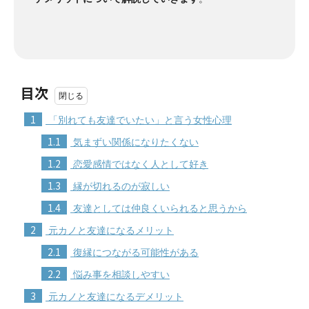
目次
1
「別れても友達でいたい」と言う女性心理
1.1
気まずい関係になりたくない
1.2
恋愛感情ではなく人として好き
1.3
縁が切れるのが寂しい
1.4
友達としては仲良くいられると思うから
2
元カノと友達になるメリット
2.1
復縁につながる可能性がある
2.2
悩み事を相談しやすい
3
元カノと友達になるデメリット