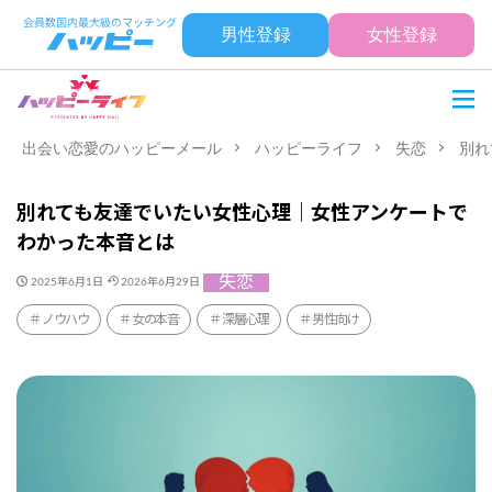
男性登録
女性登録
出会い恋愛のハッピーメール
ハッピーライフ
失恋
別れ
別れても友達でいたい女性心理｜女性アンケートで
わかった本音とは
失恋
2025年6月1日
2026年6月29日
ノウハウ
女の本音
深層心理
男性向け