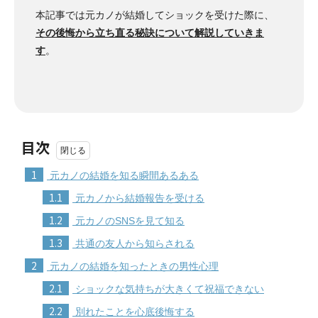
本記事では元カノが結婚してショックを受けた際に、
その後悔から立ち直る秘訣について解説していきま
す
。
目次
1
元カノの結婚を知る瞬間あるある
1.1
元カノから結婚報告を受ける
1.2
元カノのSNSを見て知る
1.3
共通の友人から知らされる
2
元カノの結婚を知ったときの男性心理
2.1
ショックな気持ちが大きくて祝福できない
2.2
別れたことを心底後悔する