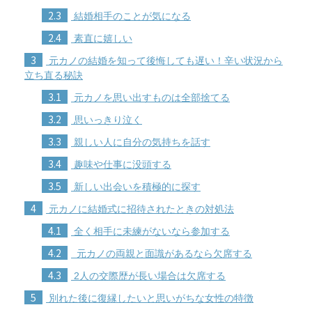
2.3
結婚相手のことが気になる
2.4
素直に嬉しい
3
元カノの結婚を知って後悔しても遅い！辛い状況から
立ち直る秘訣
3.1
元カノを思い出すものは全部捨てる
3.2
思いっきり泣く
3.3
親しい人に自分の気持ちを話す
3.4
趣味や仕事に没頭する
3.5
新しい出会いを積極的に探す
4
元カノに結婚式に招待されたときの対処法
4.1
全く相手に未練がないなら参加する
4.2
元カノの両親と面識があるなら欠席する
4.3
2人の交際歴が長い場合は欠席する
5
別れた後に復縁したいと思いがちな女性の特徴