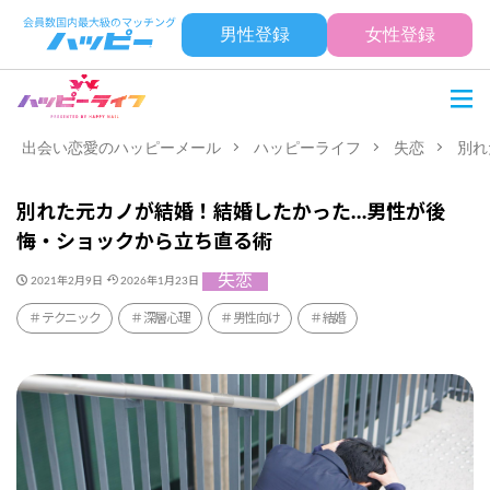
男性登録
女性登録
出会い恋愛のハッピーメール
ハッピーライフ
失恋
別れ
別れた元カノが結婚！結婚したかった…男性が後
悔・ショックから立ち直る術
失恋
2021年2月9日
2026年1月23日
テクニック
深層心理
男性向け
結婚