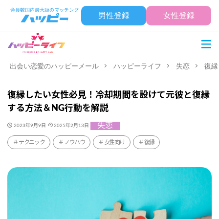
男性登録
女性登録
出会い恋愛のハッピーメール
ハッピーライフ
失恋
復縁
復縁したい女性必見！冷却期間を設けて元彼と復縁
する方法＆NG行動を解説
失恋
2023年9月9日
2025年2月13日
テクニック
ノウハウ
女性向け
復縁