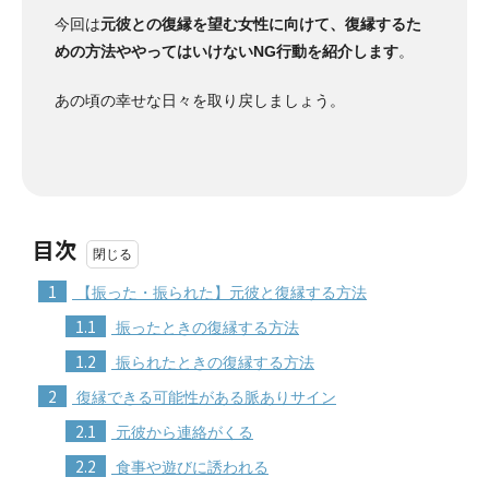
今回は
元彼との復縁を望む女性に向けて、復縁するた
めの方法ややってはいけないNG行動を紹介します
。
あの頃の幸せな日々を取り戻しましょう。
目次
1
【振った・振られた】元彼と復縁する方法
1.1
振ったときの復縁する方法
1.2
振られたときの復縁する方法
2
復縁できる可能性がある脈ありサイン
2.1
元彼から連絡がくる
2.2
食事や遊びに誘われる