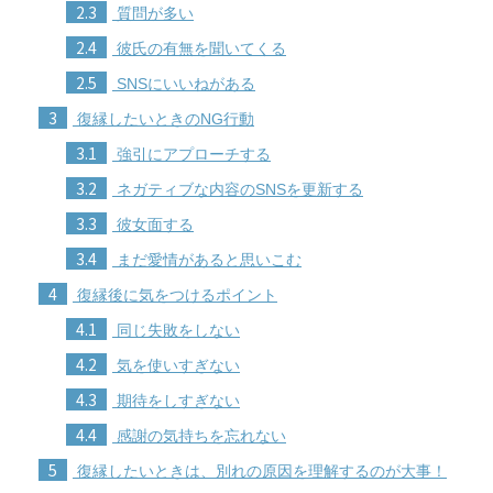
2.3
質問が多い
2.4
彼氏の有無を聞いてくる
2.5
SNSにいいねがある
3
復縁したいときのNG行動
3.1
強引にアプローチする
3.2
ネガティブな内容のSNSを更新する
3.3
彼女面する
3.4
まだ愛情があると思いこむ
4
復縁後に気をつけるポイント
4.1
同じ失敗をしない
4.2
気を使いすぎない
4.3
期待をしすぎない
4.4
感謝の気持ちを忘れない
5
復縁したいときは、別れの原因を理解するのが大事！