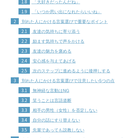
1.8
「大好きだったんだね」
1.9
「いつか思い出になれたらいいね」
2
別れた人にかける言葉選びで重要なポイント
2.1
友達の気持ちに寄り添う
2.2
励ます気持ちで声をかける
2.3
友達の魅力を褒める
2.4
安心感を与えてあげる
2.5
次のステップに進めるように後押しする
3
別れた人にかける言葉選びで注意したい5つの点
3.1
無神経な言動はNG
3.2
笑うことは言語道断
3.3
相手の男性（女性）を否定しない
3.4
自分の話にすり替えない
3.5
先輩であっても説教しない