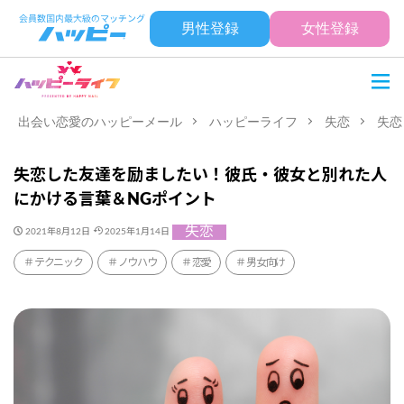
男性登録
女性登録
出会い恋愛のハッピーメール
ハッピーライフ
失恋
失恋
失恋した友達を励ましたい！彼氏・彼女と別れた人
にかける言葉＆NGポイント
失恋
2021年8月12日
2025年1月14日
テクニック
ノウハウ
恋愛
男女向け