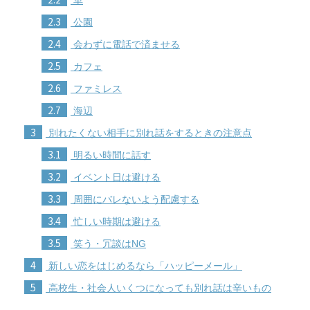
2.3
公園
2.4
会わずに電話で済ませる
2.5
カフェ
2.6
ファミレス
2.7
海辺
3
別れたくない相手に別れ話をするときの注意点
3.1
明るい時間に話す
3.2
イベント日は避ける
3.3
周囲にバレないよう配慮する
3.4
忙しい時期は避ける
3.5
笑う・冗談はNG
4
新しい恋をはじめるなら「ハッピーメール」
5
高校生・社会人いくつになっても別れ話は辛いもの