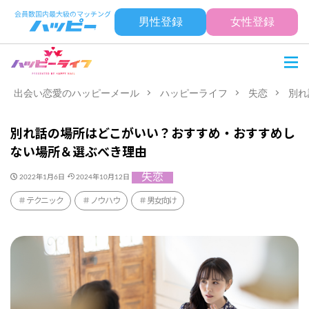
男性登録
女性登録
出会い恋愛のハッピーメール
ハッピーライフ
失恋
別れ
別れ話の場所はどこがいい？おすすめ・おすすめし
ない場所＆選ぶべき理由
失恋
2022年1月6日
2024年10月12日
テクニック
ノウハウ
男女向け