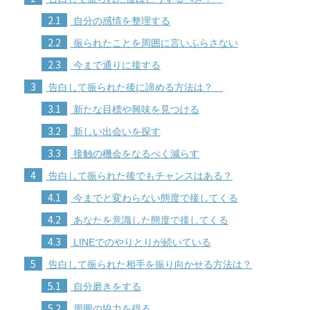
2.1
自分の感情を整理する
2.2
振られたことを周囲に言いふらさない
2.3
今まで通りに接する
3
告白して振られた後に諦める方法は？
3.1
新たな目標や興味を見つける
3.2
新しい出会いを探す
3.3
接触の機会をなるべく減らす
4
告白して振られた後でもチャンスはある？
4.1
今までと変わらない態度で接してくる
4.2
あなたを意識した態度で接してくる
4.3
LINEでのやりとりが続いている
5
告白して振られた相手を振り向かせる方法は？
5.1
自分磨きをする
5.2
周囲の協力を得る