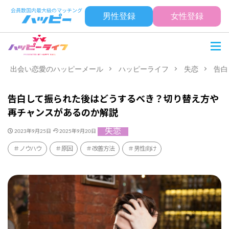
男性登録
女性登録
出会い恋愛のハッピーメール
ハッピーライフ
失恋
告白
告白して振られた後はどうするべき？切り替え方や
再チャンスがあるのか解説
失恋
2023年9月25日
2025年9月20日
ノウハウ
原因
改善方法
男性向け