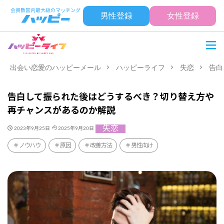
男性登録
女性登録
出会い恋愛のハッピーメール
ハッピーライフ
失恋
告白
告白して振られた後はどうするべき？切り替え方や
再チャンスがあるのか解説
失恋
2023年9月25日
2025年9月20日
ノウハウ
原因
改善方法
男性向け