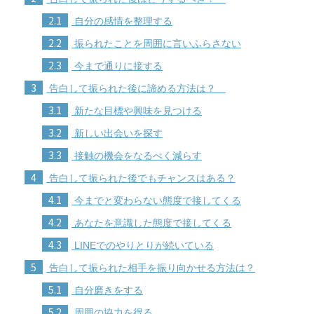
2.1
自分の感情を整理する
2.2
振られたことを周囲に言いふらさない
2.3
今まで通りに接する
3
告白して振られた後に諦める方法は？
3.1
新たな目標や興味を見つける
3.2
新しい出会いを探す
3.3
接触の機会をなるべく減らす
4
告白して振られた後でもチャンスはある？
4.1
今までと変わらない態度で接してくる
4.2
あなたを意識した態度で接してくる
4.3
LINEでのやりとりが続いている
5
告白して振られた相手を振り向かせる方法は？
5.1
自分磨きをする
5.2
周囲の協力を得る