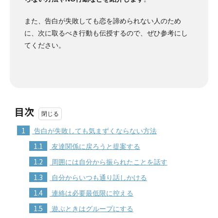
また、告白が失敗しても恋を諦められない人のため
に、次に取るべき行動も伝授するので、ぜひ参考にし
てください。
目次
1
告白が失敗しても気まずくならない方法
1.1
友達関係に戻ろうと提案する
1.2
周囲には自分から振られたことを話す
1.3
自分からいつも通り話しかける
1.4
連絡は必要最低限に控える
1.5
遊ぶときはグループにする