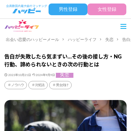
男性登録
女性登録
出会い恋愛のハッピーメール
ハッピーライフ
失恋
告白
告白が失敗したら気まずい…その後の接し方・NG
行動、諦められないときの次の行動とは
失恋
2023年10月21日
2024年9月9日
ノウハウ
対処法
男女向け