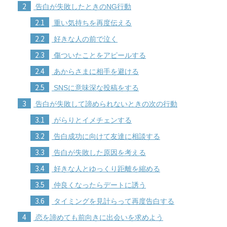
2
告白が失敗したときのNG行動
2.1
重い気持ちを再度伝える
2.2
好きな人の前で泣く
2.3
傷ついたことをアピールする
2.4
あからさまに相手を避ける
2.5
SNSに意味深な投稿をする
3
告白が失敗して諦められないときの次の行動
3.1
がらりとイメチェンする
3.2
告白成功に向けて友達に相談する
3.3
告白が失敗した原因を考える
3.4
好きな人とゆっくり距離を縮める
3.5
仲良くなったらデートに誘う
3.6
タイミングを見計らって再度告白する
4
恋を諦めても前向きに出会いを求めよう