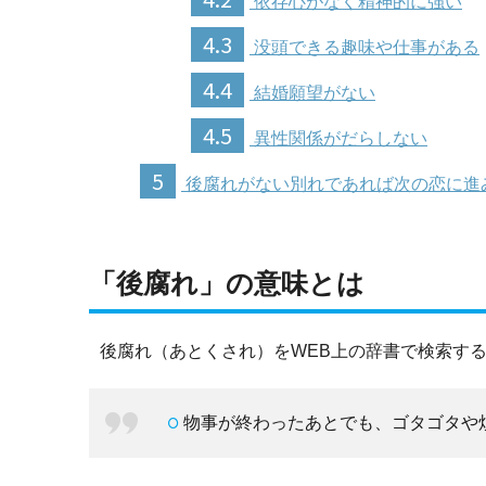
依存心がなく精神的に強い
4.3
没頭できる趣味や仕事がある
4.4
結婚願望がない
4.5
異性関係がだらしない
5
後腐れがない別れであれば次の恋に進
「後腐れ」の意味とは
後腐れ（あとくされ）をWEB上の辞書で検索す
物事が終わったあとでも、ゴタゴタや