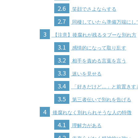
2.6
笑顔でさよならする
2.7
同棲していたら準備万端にし
3
【注意】後腐れが残るタブーな別れ方
3.1
感情的になって取り乱す
3.2
相手を責める言葉を言う
3.3
迷いを見せる
3.4
「好きだけど…」と前置きす
3.5
第三者伝いで別れを告げる
4
後腐れなく別れられそうな人の特徴
4.1
理解力がある
4.2