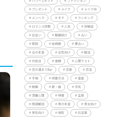
パワースポット
ファッション
プレゼント
メイク
メイク術
メンヘラ
モテ
ランキング
ロマンス詐欺
人気
体験談
出会い
動画紹介
占い
原因
吉崎綾
夢占い
女の本音
女性向け
婚活
対処法
復縁
心理テスト
恋の溜まりBar
恋愛
恋活
手相
改善方法
星座
映画
歌・曲
浮気
深層心理
特徴
生態
用語解説
男の本音
男女向け
男性向け
相性
石言葉