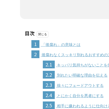
目次
1
「後腐れ」の意味とは
2
後腐れなくスッキリ別れるおすすめの
2.1
キッパリ気持ちがないことを
2.2
別れたい明確な理由を伝える
2.3
徐々にフェードアウトする
2.4
とにかく自分を悪者にする
2.5
相手に嫌われるように仕向け