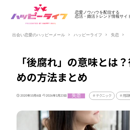
恋愛ノウハウを配信する
恋活・婚活トレンド情報サイ
出会い恋愛のハッピーメール
ハッピーライフ
失恋
「後腐れ」の意味とは？
めの方法まとめ
失恋
テクニック
用語
2020年10月6日
2026年1月23日