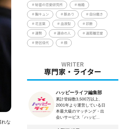
秘密の恋愛研究所
結婚
胸キュン
脈あり
自分磨き
花言葉
血液型
診断
運勢
運命の人
遠距離恋愛
野呂佳代
顔
専門家・ライター
ハッピーライフ編集部
累計登録数3,500万以上、
2001年より運営している日
本最大級のマッチング・出
会いサービス「ハッピ...
腐れな