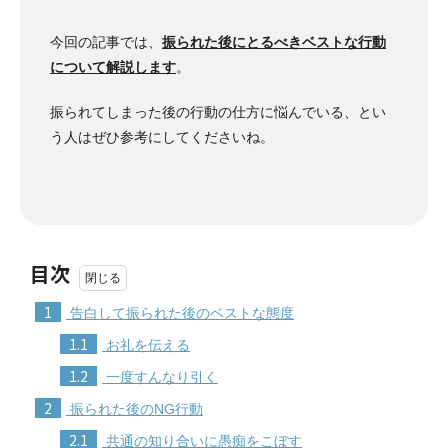
今回の記事では、
振られた後にとるべきベストな行動
について解説します
。
振られてしまった後の行動の仕方に悩んでいる、とい
う人はぜひ参考にしてくださいね。
目次
1
告白して振られた後のベストな態度
1.1
お礼を伝える
1.2
一度すんなり引く
2
振られた後のNG行動
2.1
共通の知り合いに愚痴をこぼす