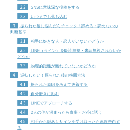
2.2
SNSに意味深な投稿をする
2.3
いつまでも落ち込む
3
振られた後に悩んだらチェック！諦める・諦めないの
判断基準
3.1
相手に好きな人・恋人がいないかどうか
3.2
LINE（ライン）を既読無視・未読無視されないか
どうか
3.3
物理的距離が離れていないかどうか
4
逆転したい！振られた後の挽回方法
4.1
振られた原因を考えて改善する
4.2
自分磨きに励む
4.3
LINEでアプローチする
4.4
2人の仲が深まったら食事・お茶に誘う
4.5
相手から脈ありサインを受け取ったら再度告白す
る