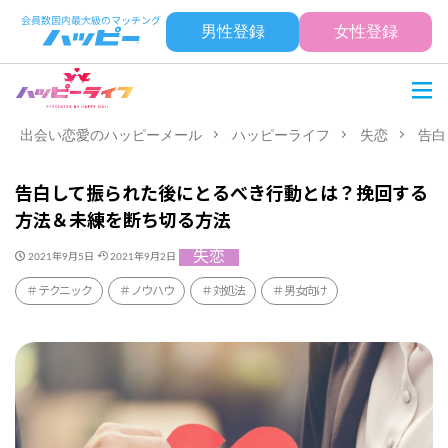
男性登録
女性登録
出会い恋愛のハッピーメール
ハッピーライフ
失恋
告白
告白して振られた後にとるべき行動とは？挽回する
方法＆未練を断ち切る方法
失恋
2021年9月5日
2021年9月2日
テクニック
ノウハウ
対処法
男女向け