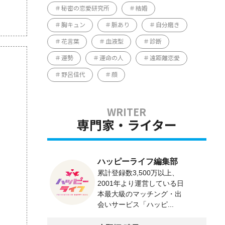
秘密の恋愛研究所
結婚
胸キュン
脈あり
自分磨き
花言葉
血液型
診断
運勢
運命の人
遠距離恋愛
野呂佳代
顔
専門家・ライター
ハッピーライフ編集部
累計登録数3,500万以上、
2001年より運営している日
本最大級のマッチング・出
会いサービス「ハッピ...