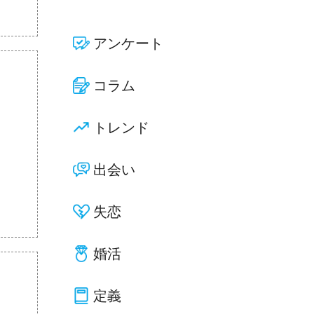
アンケート
コラム
トレンド
出会い
失恋
婚活
定義