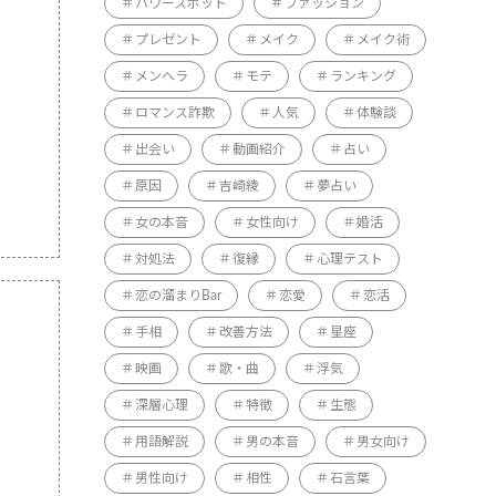
パワースポット
ファッション
プレゼント
メイク
メイク術
メンヘラ
モテ
ランキング
ロマンス詐欺
人気
体験談
出会い
動画紹介
占い
原因
吉崎綾
夢占い
女の本音
女性向け
婚活
対処法
復縁
心理テスト
恋の溜まりBar
恋愛
恋活
手相
改善方法
星座
映画
歌・曲
浮気
深層心理
特徴
生態
用語解説
男の本音
男女向け
男性向け
相性
石言葉