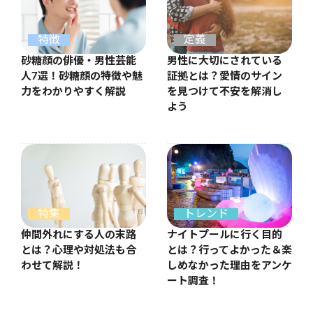
特徴
定義
砂糖顔の俳優・男性芸能
男性に大切にされている
人7選！砂糖顔の特徴や魅
証拠とは？愛情のサイン
力をわかりやすく解説
を見つけて不安を解消し
よう
特集
トレンド
仲間外れにする人の末路
ナイトプールに行く目的
とは？心理や対処法も合
とは？行ってよかった＆楽
わせて解説！
しめなかった理由をアンケ
ート調査！