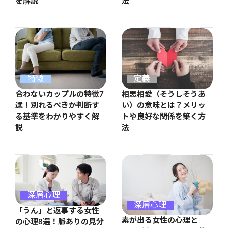
を解説
法
特徴
定義
合わないカップルの特徴7
相思相愛（そうしそうあ
選！別れるべきか判断す
い）の意味とは？メリッ
る基準をわかりやすく解
トや良好な関係を築く方
説
法
深層心理
深層心理
「うん」と返事する女性
素が出る女性の心理と
の心理8選！脈ありの見分