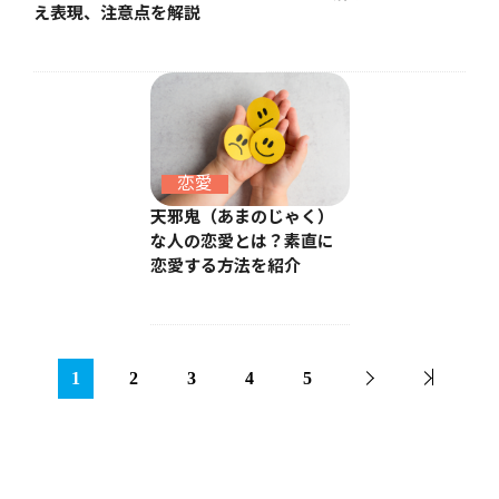
え表現、注意点を解説
恋愛
天邪鬼（あまのじゃく）
な人の恋愛とは？素直に
恋愛する方法を紹介
1
2
3
4
5