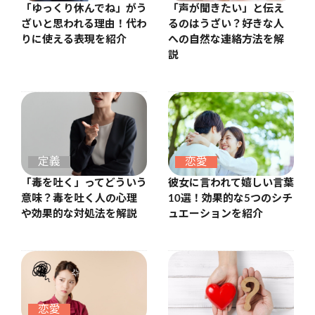
「ゆっくり休んでね」がう
「声が聞きたい」と伝え
ざいと思われる理由！代わ
るのはうざい？好きな人
りに使える表現を紹介
への自然な連絡方法を解
説
定義
恋愛
「毒を吐く」ってどういう
彼女に言われて嬉しい言葉
意味？毒を吐く人の心理
10選！効果的な5つのシチ
や効果的な対処法を解説
ュエーションを紹介
恋愛