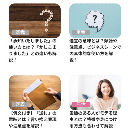
定義
定義
適宜の意味とは？類語や
「承知いたしました」の
注意点、ビジネスシーンで
使い方とは？「かしこま
の具体的な使い方を解
りました」との違いも解
説！
説！
定義
恋活
【例文付き】「送付」の
愛嬌のある人がモテる理
意味とは？言い換え表現
由とは？特徴や身につけ
や注意点を解説！
る方法も合わせて解説