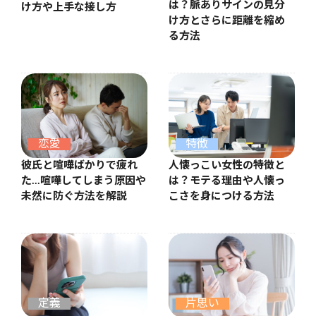
は？脈ありサインの見分
け方や上手な接し方
け方とさらに距離を縮め
る方法
恋愛
特徴
彼氏と喧嘩ばかりで疲れ
人懐っこい女性の特徴と
た…喧嘩してしまう原因や
は？モテる理由や人懐っ
未然に防ぐ方法を解説
こさを身につける方法
定義
片思い