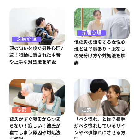
深層心理
深層心理
他の男の話をする女性心
頭の匂いを嗅ぐ男性心理7
理とは？脈あり・脈なし
選！行動に隠された本音
の見分け方や対処法を解
や上手な対処法を解説
説
恋愛
定義
彼氏がすぐ寝るからつま
「ベタ惚れ」とは？相手
らない！寂しい！彼氏が
がベタ惚れしているサイ
寝てしまう原因や対処法
ンやベタ惚れにさせる方