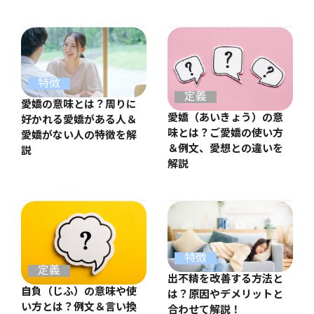
特徴
定義
愛嬌の意味とは？周りに
愛嬌（あいきょう）の意
好かれる愛嬌がある人＆
味とは？ご愛嬌の使い方
愛嬌がない人の特徴を解
＆例文、愛想との違いを
説
解説
特徴
定義
出不精を改善する方法と
自負（じふ）の意味や使
は？原因やデメリットと
い方とは？例文＆言い換
合わせて解説！