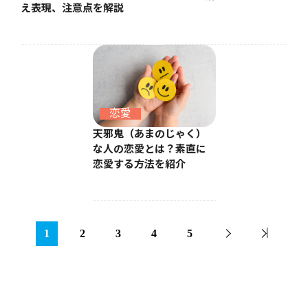
え表現、注意点を解説
恋愛
天邪鬼（あまのじゃく）
な人の恋愛とは？素直に
恋愛する方法を紹介
1
2
3
4
5