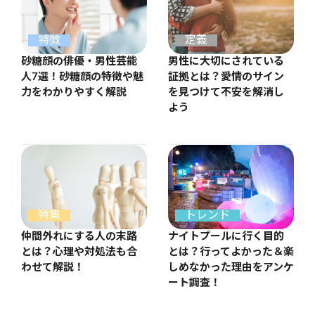
特徴
定義
砂糖顔の俳優・男性芸能
男性に大切にされている
人7選！砂糖顔の特徴や魅
証拠とは？愛情のサイン
力をわかりやすく解説
を見つけて不安を解消し
よう
特集
トレンド
仲間外れにする人の末路
ナイトプールに行く目的
とは？心理や対処法も合
とは？行ってよかった＆楽
わせて解説！
しめなかった理由をアンケ
ート調査！