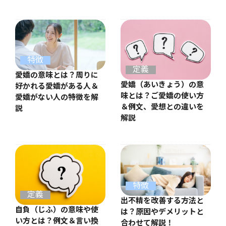
特徴
定義
愛嬌の意味とは？周りに
愛嬌（あいきょう）の意
好かれる愛嬌がある人＆
味とは？ご愛嬌の使い方
愛嬌がない人の特徴を解
＆例文、愛想との違いを
説
解説
特徴
定義
出不精を改善する方法と
自負（じふ）の意味や使
は？原因やデメリットと
い方とは？例文＆言い換
合わせて解説！