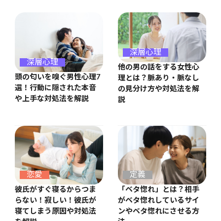
深層心理
深層心理
他の男の話をする女性心
頭の匂いを嗅ぐ男性心理7
理とは？脈あり・脈なし
選！行動に隠された本音
の見分け方や対処法を解
や上手な対処法を解説
説
恋愛
定義
彼氏がすぐ寝るからつま
「ベタ惚れ」とは？相手
らない！寂しい！彼氏が
がベタ惚れしているサイ
寝てしまう原因や対処法
ンやベタ惚れにさせる方