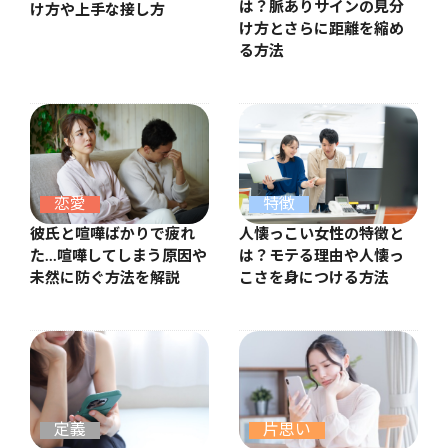
は？脈ありサインの見分
け方や上手な接し方
け方とさらに距離を縮め
る方法
恋愛
特徴
彼氏と喧嘩ばかりで疲れ
人懐っこい女性の特徴と
た…喧嘩してしまう原因や
は？モテる理由や人懐っ
未然に防ぐ方法を解説
こさを身につける方法
定義
片思い