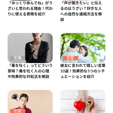
「ゆっくり休んでね」がう
「声が聞きたい」と伝え
ざいと思われる理由！代わ
るのはうざい？好きな人
りに使える表現を紹介
への自然な連絡方法を解
説
定義
恋愛
「毒を吐く」ってどういう
彼女に言われて嬉しい言葉
意味？毒を吐く人の心理
10選！効果的な5つのシチ
や効果的な対処法を解説
ュエーションを紹介
恋愛