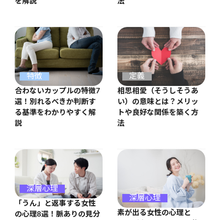
を解説
法
特徴
定義
合わないカップルの特徴7
相思相愛（そうしそうあ
選！別れるべきか判断す
い）の意味とは？メリッ
る基準をわかりやすく解
トや良好な関係を築く方
説
法
深層心理
深層心理
「うん」と返事する女性
素が出る女性の心理と
の心理8選！脈ありの見分