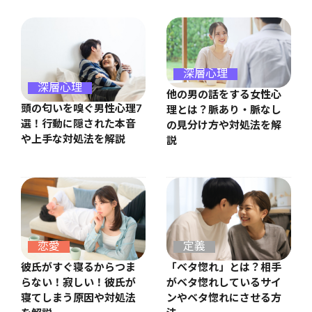
深層心理
深層心理
他の男の話をする女性心
頭の匂いを嗅ぐ男性心理7
理とは？脈あり・脈なし
選！行動に隠された本音
の見分け方や対処法を解
や上手な対処法を解説
説
恋愛
定義
彼氏がすぐ寝るからつま
「ベタ惚れ」とは？相手
らない！寂しい！彼氏が
がベタ惚れしているサイ
寝てしまう原因や対処法
ンやベタ惚れにさせる方