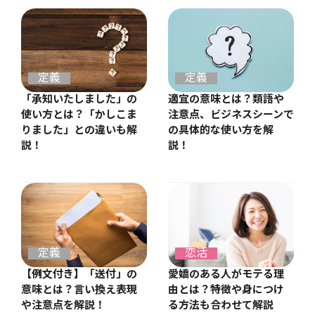
定義
定義
適宜の意味とは？類語や
「承知いたしました」の
注意点、ビジネスシーンで
使い方とは？「かしこま
の具体的な使い方を解
りました」との違いも解
説！
説！
定義
恋活
【例文付き】「送付」の
愛嬌のある人がモテる理
意味とは？言い換え表現
由とは？特徴や身につけ
や注意点を解説！
る方法も合わせて解説