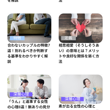
を解説
法
特徴
定義
合わないカップルの特徴7
相思相愛（そうしそうあ
選！別れるべきか判断す
い）の意味とは？メリッ
る基準をわかりやすく解
トや良好な関係を築く方
説
法
深層心理
深層心理
「うん」と返事する女性
素が出る女性の心理と
の心理8選！脈ありの見分