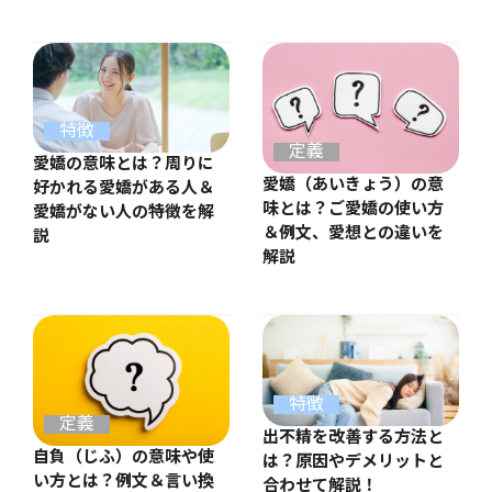
特徴
定義
愛嬌の意味とは？周りに
愛嬌（あいきょう）の意
好かれる愛嬌がある人＆
味とは？ご愛嬌の使い方
愛嬌がない人の特徴を解
＆例文、愛想との違いを
説
解説
特徴
定義
出不精を改善する方法と
自負（じふ）の意味や使
は？原因やデメリットと
い方とは？例文＆言い換
合わせて解説！