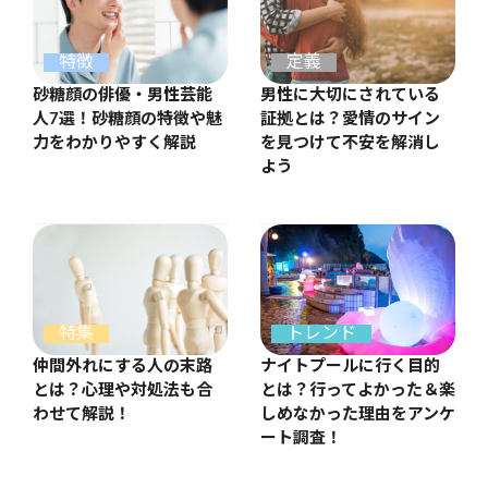
特徴
定義
砂糖顔の俳優・男性芸能
男性に大切にされている
人7選！砂糖顔の特徴や魅
証拠とは？愛情のサイン
力をわかりやすく解説
を見つけて不安を解消し
よう
特集
トレンド
仲間外れにする人の末路
ナイトプールに行く目的
とは？心理や対処法も合
とは？行ってよかった＆楽
わせて解説！
しめなかった理由をアンケ
ート調査！