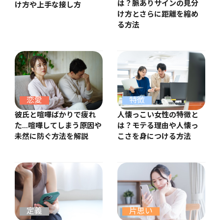
は？脈ありサインの見分
け方や上手な接し方
け方とさらに距離を縮め
る方法
恋愛
特徴
彼氏と喧嘩ばかりで疲れ
人懐っこい女性の特徴と
た…喧嘩してしまう原因や
は？モテる理由や人懐っ
未然に防ぐ方法を解説
こさを身につける方法
定義
片思い