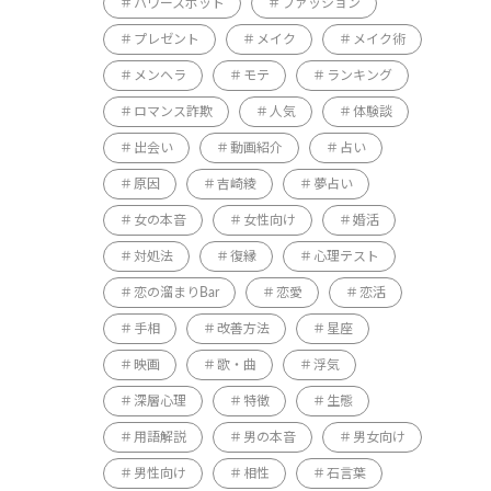
パワースポット
ファッション
プレゼント
メイク
メイク術
メンヘラ
モテ
ランキング
ロマンス詐欺
人気
体験談
出会い
動画紹介
占い
原因
吉崎綾
夢占い
女の本音
女性向け
婚活
対処法
復縁
心理テスト
恋の溜まりBar
恋愛
恋活
手相
改善方法
星座
映画
歌・曲
浮気
深層心理
特徴
生態
用語解説
男の本音
男女向け
男性向け
相性
石言葉