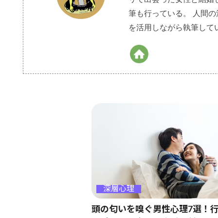
筆も行っている。 人間
を活用しながら執筆して
深層心理
頭の匂いを嗅ぐ男性心理7選！