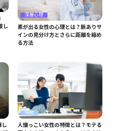
深層心理
8
接し
素が出る女性の心理とは？脈ありサ
インの見分け方とさらに距離を縮め
る方法
特徴
嘩し
人懐っこい女性の特徴とは？モテる