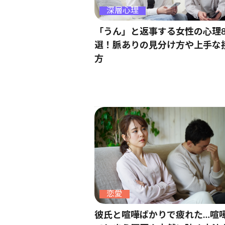
深層心理
「うん」と返事する女性の心理
選！脈ありの見分け方や上手な
方
恋愛
彼氏と喧嘩ばかりで疲れた…喧