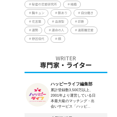
秘密の恋愛研究所
結婚
胸キュン
脈あり
自分磨き
花言葉
血液型
診断
運勢
運命の人
遠距離恋愛
野呂佳代
顔
専門家・ライター
ハッピーライフ編集部
累計登録数3,500万以上、
2001年より運営している日
本最大級のマッチング・出
会いサービス「ハッピ...