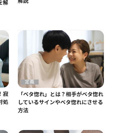
解説
を解
定義
！寂
「ベタ惚れ」とは？相手がベタ惚れ
対処
しているサインやベタ惚れにさせる
方法