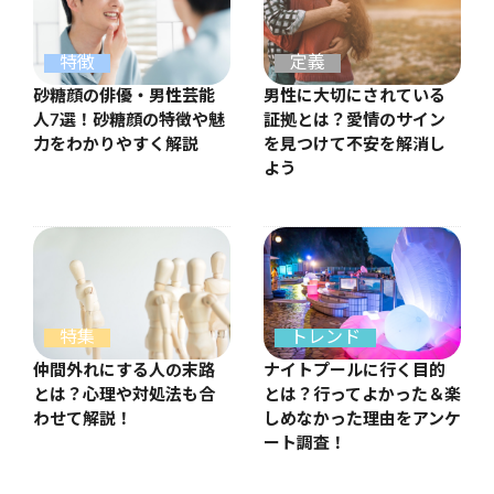
特徴
定義
砂糖顔の俳優・男性芸能
男性に大切にされている
人7選！砂糖顔の特徴や魅
証拠とは？愛情のサイン
力をわかりやすく解説
を見つけて不安を解消し
よう
特集
トレンド
仲間外れにする人の末路
ナイトプールに行く目的
とは？心理や対処法も合
とは？行ってよかった＆楽
わせて解説！
しめなかった理由をアンケ
ート調査！