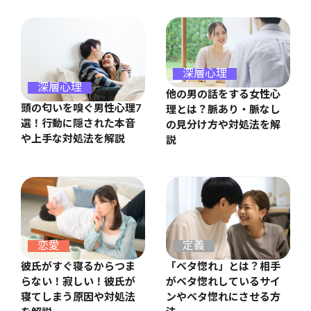
深層心理
深層心理
他の男の話をする女性心
頭の匂いを嗅ぐ男性心理7
理とは？脈あり・脈なし
選！行動に隠された本音
の見分け方や対処法を解
や上手な対処法を解説
説
恋愛
定義
彼氏がすぐ寝るからつま
「ベタ惚れ」とは？相手
らない！寂しい！彼氏が
がベタ惚れしているサイ
寝てしまう原因や対処法
ンやベタ惚れにさせる方