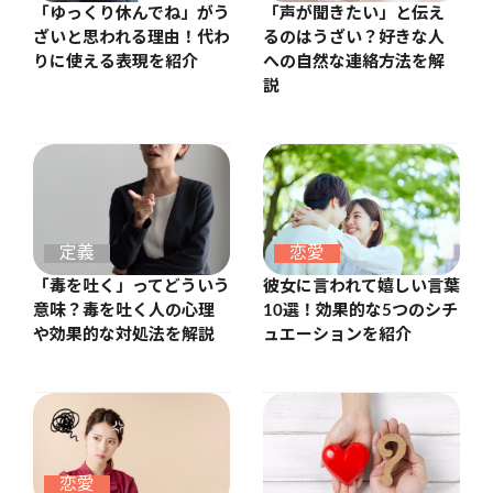
「ゆっくり休んでね」がう
「声が聞きたい」と伝え
ざいと思われる理由！代わ
るのはうざい？好きな人
りに使える表現を紹介
への自然な連絡方法を解
説
定義
恋愛
「毒を吐く」ってどういう
彼女に言われて嬉しい言葉
意味？毒を吐く人の心理
10選！効果的な5つのシチ
や効果的な対処法を解説
ュエーションを紹介
恋愛