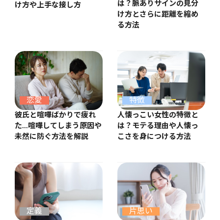
は？脈ありサインの見分
け方や上手な接し方
け方とさらに距離を縮め
る方法
恋愛
特徴
彼氏と喧嘩ばかりで疲れ
人懐っこい女性の特徴と
た…喧嘩してしまう原因や
は？モテる理由や人懐っ
未然に防ぐ方法を解説
こさを身につける方法
定義
片思い