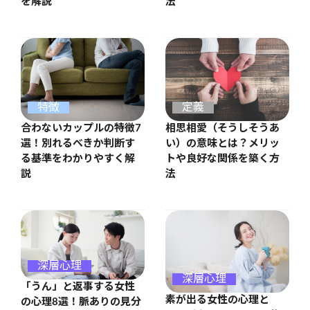
を解説
法
特徴
定義
合わないカップルの特徴7
相思相愛（そうしそうあ
選！別れるべきか判断す
い）の意味とは？メリッ
る基準をわかりやすく解
トや良好な関係を築く方
説
法
深層心理
深層心理
「うん」と返事する女性
素が出る女性の心理と
の心理8選！脈ありの見分