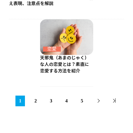
え表現、注意点を解説
恋愛
天邪鬼（あまのじゃく）
な人の恋愛とは？素直に
恋愛する方法を紹介
1
2
3
4
5