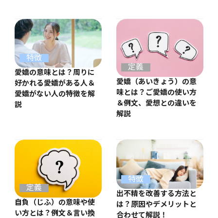
特徴
定義
愛嬌の意味とは？周りに
愛嬌（あいきょう）の意
好かれる愛嬌がある人＆
味とは？ご愛嬌の使い方
愛嬌がない人の特徴を解
＆例文、愛想との違いを
説
解説
特徴
定義
出不精を改善する方法と
自負（じふ）の意味や使
は？原因やデメリットと
い方とは？例文＆言い換
合わせて解説！