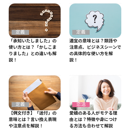
定義
定義
適宜の意味とは？類語や
「承知いたしました」の
注意点、ビジネスシーンで
使い方とは？「かしこま
の具体的な使い方を解
りました」との違いも解
説！
説！
定義
恋活
【例文付き】「送付」の
愛嬌のある人がモテる理
意味とは？言い換え表現
由とは？特徴や身につけ
や注意点を解説！
る方法も合わせて解説