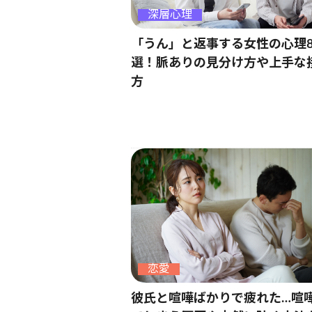
深層心理
「うん」と返事する女性の心理
選！脈ありの見分け方や上手な
方
恋愛
彼氏と喧嘩ばかりで疲れた…喧