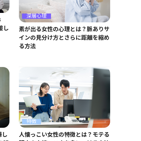
深層心理
8
接し
素が出る女性の心理とは？脈ありサ
インの見分け方とさらに距離を縮め
る方法
特徴
嘩し
人懐っこい女性の特徴とは？モテる