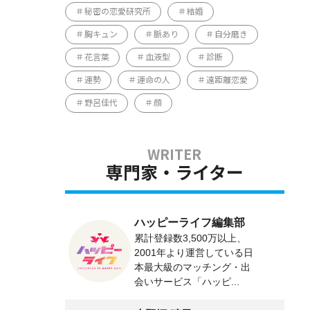
秘密の恋愛研究所
結婚
胸キュン
脈あり
自分磨き
花言葉
血液型
診断
運勢
運命の人
遠距離恋愛
野呂佳代
顔
専門家・ライター
ハッピーライフ編集部
累計登録数3,500万以上、
2001年より運営している日
本最大級のマッチング・出
会いサービス「ハッピ...