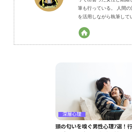
筆も行っている。 人間
を活用しながら執筆して
深層心理
頭の匂いを嗅ぐ男性心理7選！