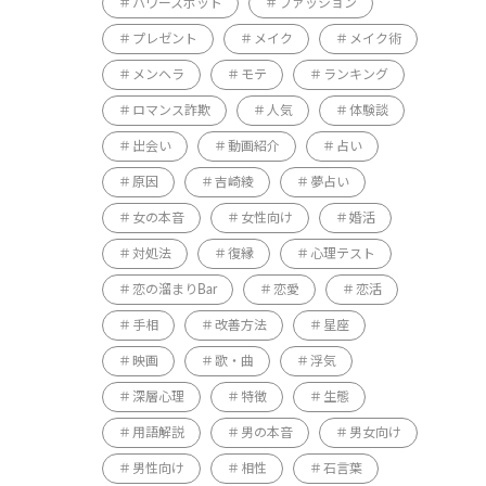
パワースポット
ファッション
プレゼント
メイク
メイク術
メンヘラ
モテ
ランキング
ロマンス詐欺
人気
体験談
出会い
動画紹介
占い
原因
吉崎綾
夢占い
女の本音
女性向け
婚活
対処法
復縁
心理テスト
恋の溜まりBar
恋愛
恋活
手相
改善方法
星座
映画
歌・曲
浮気
深層心理
特徴
生態
用語解説
男の本音
男女向け
男性向け
相性
石言葉