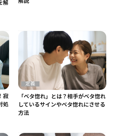
解説
を解
定義
！寂
「ベタ惚れ」とは？相手がベタ惚れ
対処
しているサインやベタ惚れにさせる
方法