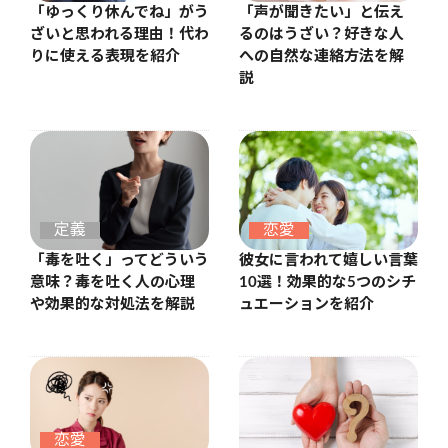
「ゆっくり休んでね」がう
「声が聞きたい」と伝え
ざいと思われる理由！代わ
るのはうざい？好きな人
りに使える表現を紹介
への自然な連絡方法を解
説
定義
恋愛
「毒を吐く」ってどういう
彼女に言われて嬉しい言葉
意味？毒を吐く人の心理
10選！効果的な5つのシチ
や効果的な対処法を解説
ュエーションを紹介
恋愛