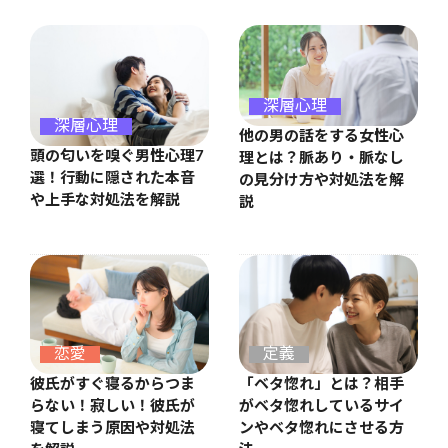
深層心理
深層心理
他の男の話をする女性心
頭の匂いを嗅ぐ男性心理7
理とは？脈あり・脈なし
選！行動に隠された本音
の見分け方や対処法を解
や上手な対処法を解説
説
恋愛
定義
彼氏がすぐ寝るからつま
「ベタ惚れ」とは？相手
らない！寂しい！彼氏が
がベタ惚れしているサイ
寝てしまう原因や対処法
ンやベタ惚れにさせる方