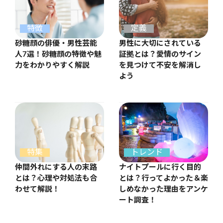
特徴
定義
砂糖顔の俳優・男性芸能
男性に大切にされている
人7選！砂糖顔の特徴や魅
証拠とは？愛情のサイン
力をわかりやすく解説
を見つけて不安を解消し
よう
特集
トレンド
仲間外れにする人の末路
ナイトプールに行く目的
とは？心理や対処法も合
とは？行ってよかった＆楽
わせて解説！
しめなかった理由をアンケ
ート調査！