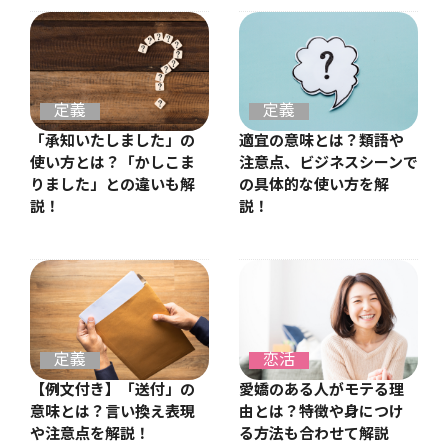
定義
定義
適宜の意味とは？類語や
「承知いたしました」の
注意点、ビジネスシーンで
使い方とは？「かしこま
の具体的な使い方を解
りました」との違いも解
説！
説！
定義
恋活
【例文付き】「送付」の
愛嬌のある人がモテる理
意味とは？言い換え表現
由とは？特徴や身につけ
や注意点を解説！
る方法も合わせて解説