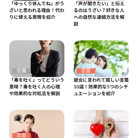
「ゆっくり休んでね」がう
「声が聞きたい」と伝え
ざいと思われる理由！代わ
るのはうざい？好きな人
りに使える表現を紹介
への自然な連絡方法を解
説
定義
恋愛
「毒を吐く」ってどういう
彼女に言われて嬉しい言葉
意味？毒を吐く人の心理
10選！効果的な5つのシチ
や効果的な対処法を解説
ュエーションを紹介
恋愛