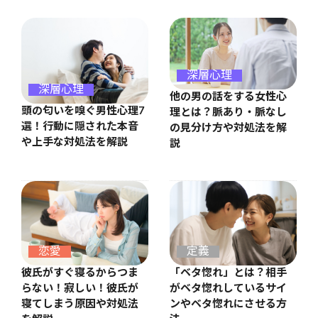
深層心理
深層心理
他の男の話をする女性心
頭の匂いを嗅ぐ男性心理7
理とは？脈あり・脈なし
選！行動に隠された本音
の見分け方や対処法を解
や上手な対処法を解説
説
恋愛
定義
彼氏がすぐ寝るからつま
「ベタ惚れ」とは？相手
らない！寂しい！彼氏が
がベタ惚れしているサイ
寝てしまう原因や対処法
ンやベタ惚れにさせる方