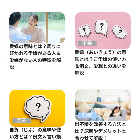
特徴
定義
愛嬌の意味とは？周りに
愛嬌（あいきょう）の意
好かれる愛嬌がある人＆
味とは？ご愛嬌の使い方
愛嬌がない人の特徴を解
＆例文、愛想との違いを
説
解説
特徴
定義
出不精を改善する方法と
自負（じふ）の意味や使
は？原因やデメリットと
い方とは？例文＆言い換
合わせて解説！