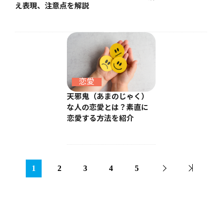
え表現、注意点を解説
恋愛
天邪鬼（あまのじゃく）
な人の恋愛とは？素直に
恋愛する方法を紹介
1
2
3
4
5