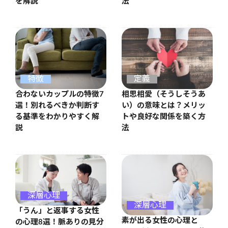
を解説
法
特徴
定義
合わないカップルの特徴7
相思相愛（そうしそうあ
選！別れるべきか判断す
い）の意味とは？メリッ
る基準をわかりやすく解
トや良好な関係を築く方
説
法
深層心理
深層心理
「うん」と返事する女性
素が出る女性の心理と
の心理8選！脈ありの見分