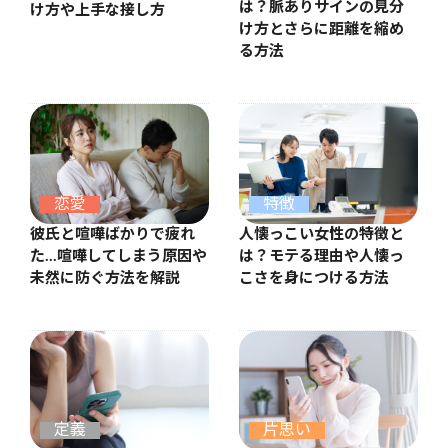
は？脈ありサインの見分
け方や上手な接し方
け方とさらに距離を縮め
る方法
恋愛
特徴
彼氏と喧嘩ばかりで疲れ
人懐っこい女性の特徴と
た…喧嘩してしまう原因や
は？モテる理由や人懐っ
未然に防ぐ方法を解説
こさを身につける方法
定義
片思い