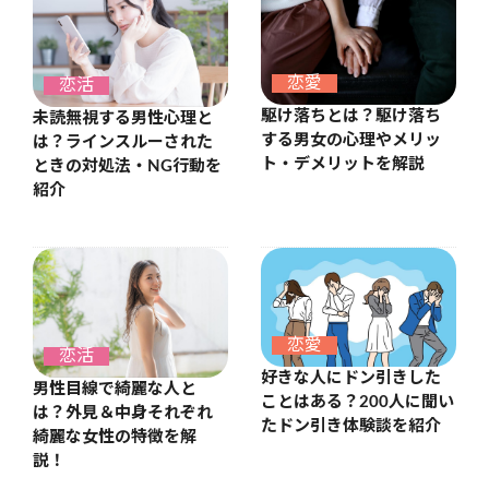
恋愛
恋活
駆け落ちとは？駆け落ち
未読無視する男性心理と
する男女の心理やメリッ
は？ラインスルーされた
ト・デメリットを解説
ときの対処法・NG行動を
紹介
恋愛
恋活
好きな人にドン引きした
男性目線で綺麗な人と
ことはある？200人に聞い
は？外見＆中身それぞれ
たドン引き体験談を紹介
綺麗な女性の特徴を解
説！