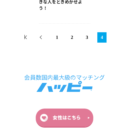
きな人をときめかせよ
う！
1
2
3
4