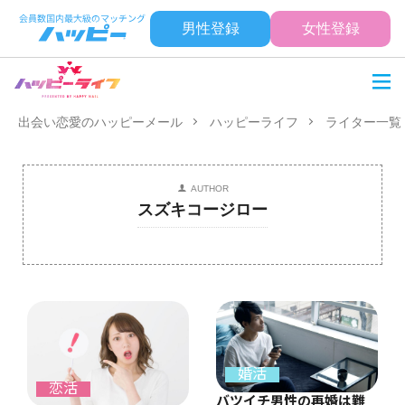
男性登録
女性登録
出会い恋愛のハッピーメール
ハッピーライフ
ライター一覧
AUTHOR
スズキコージロー
婚活
恋活
バツイチ男性の再婚は難