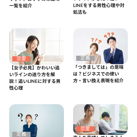
LINEをする男性心理や対
一覧を紹介
処法も
定義
恋愛
「つきましては」の意味
【女子必見】かわいい追
は？ビジネスでの使い
いラインの送り方を解
方・言い換え表現を紹介
説！追いLINEに対する男
性心理
恋愛
定義