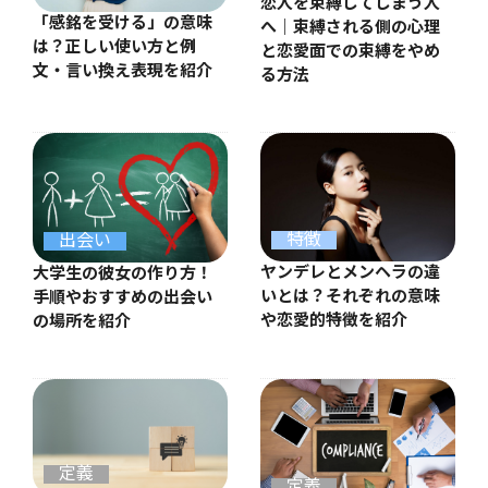
恋人を束縛してしまう人
「感銘を受ける」の意味
へ｜束縛される側の心理
は？正しい使い方と例
と恋愛面での束縛をやめ
文・言い換え表現を紹介
る方法
特徴
出会い
ヤンデレとメンヘラの違
大学生の彼女の作り方！
いとは？それぞれの意味
手順やおすすめの出会い
や恋愛的特徴を紹介
の場所を紹介
定義
定義