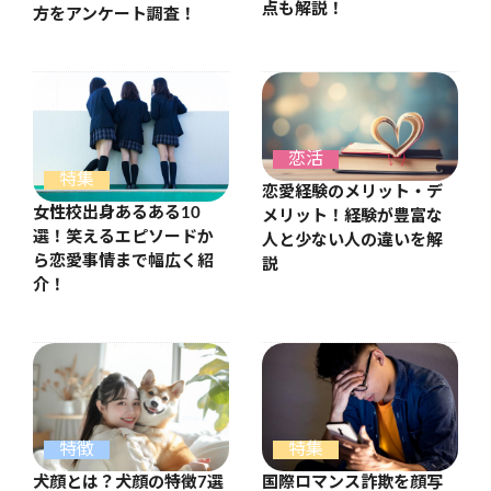
点も解説！
方をアンケート調査！
恋活
特集
恋愛経験のメリット・デ
女性校出身あるある10
メリット！経験が豊富な
選！笑えるエピソードか
人と少ない人の違いを解
ら恋愛事情まで幅広く紹
説
介！
特徴
特集
犬顔とは？犬顔の特徴7選
国際ロマンス詐欺を顔写