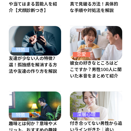
や当てはまる芸能人を紹
真で見破る方法！具体的
介【犬顔診断つき】
な手順や対処法を解説
特徴
恋愛
友達が少ない人の特徴7
彼女の好きなところはど
選！孤独感を解消する方
こですか？男性100人に聞
法や友達の作り方を解説
いた本音をまとめて紹介
深層心理
特徴
付き合ってない男性から追
趣味とは何か？意味やメ
いラインがきた｜追い
リット、おすすめの趣味