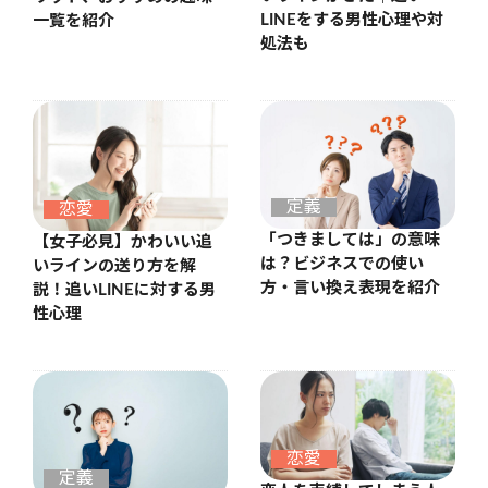
LINEをする男性心理や対
一覧を紹介
処法も
定義
恋愛
「つきましては」の意味
【女子必見】かわいい追
は？ビジネスでの使い
いラインの送り方を解
方・言い換え表現を紹介
説！追いLINEに対する男
性心理
恋愛
定義