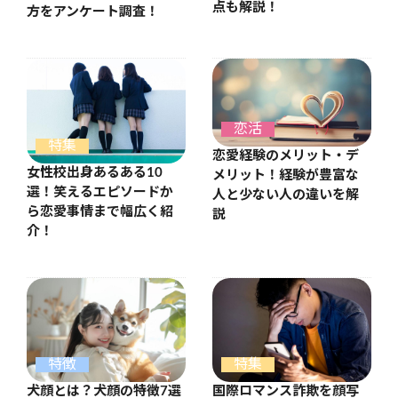
点も解説！
方をアンケート調査！
恋活
特集
恋愛経験のメリット・デ
女性校出身あるある10
メリット！経験が豊富な
選！笑えるエピソードか
人と少ない人の違いを解
ら恋愛事情まで幅広く紹
説
介！
特徴
特集
犬顔とは？犬顔の特徴7選
国際ロマンス詐欺を顔写