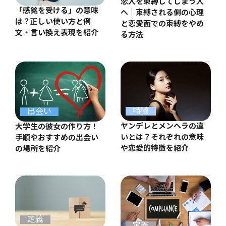
恋人を束縛してしまう人
「感銘を受ける」の意味
へ｜束縛される側の心理
は？正しい使い方と例
と恋愛面での束縛をやめ
文・言い換え表現を紹介
る方法
特徴
出会い
ヤンデレとメンヘラの違
大学生の彼女の作り方！
いとは？それぞれの意味
手順やおすすめの出会い
や恋愛的特徴を紹介
の場所を紹介
定義
定義