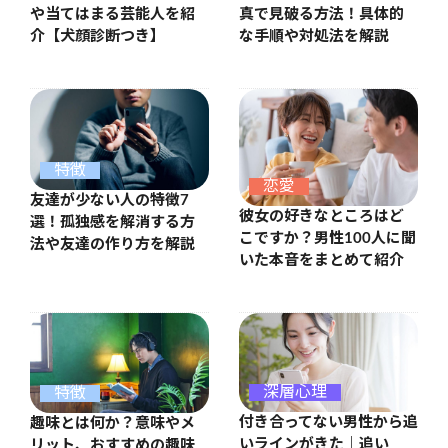
や当てはまる芸能人を紹
真で見破る方法！具体的
介【犬顔診断つき】
な手順や対処法を解説
特徴
恋愛
友達が少ない人の特徴7
彼女の好きなところはど
選！孤独感を解消する方
こですか？男性100人に聞
法や友達の作り方を解説
いた本音をまとめて紹介
深層心理
特徴
付き合ってない男性から追
趣味とは何か？意味やメ
いラインがきた｜追い
リット、おすすめの趣味