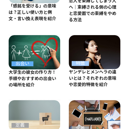
恋人を束縛してしまう人
「感銘を受ける」の意味
へ｜束縛される側の心理
は？正しい使い方と例
と恋愛面での束縛をやめ
文・言い換え表現を紹介
る方法
特徴
出会い
ヤンデレとメンヘラの違
大学生の彼女の作り方！
いとは？それぞれの意味
手順やおすすめの出会い
や恋愛的特徴を紹介
の場所を紹介
定義
定義