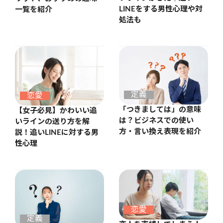
LINEをする男性心理や対
一覧を紹介
処法も
定義
恋愛
「つきましては」の意味
【女子必見】かわいい追
は？ビジネスでの使い
いラインの送り方を解
方・言い換え表現を紹介
説！追いLINEに対する男
性心理
恋愛
定義