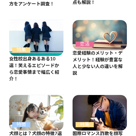
点も解説！
方をアンケート調査！
恋活
特集
恋愛経験のメリット・デ
女性校出身あるある10
メリット！経験が豊富な
選！笑えるエピソードか
人と少ない人の違いを解
ら恋愛事情まで幅広く紹
説
介！
特徴
特集
犬顔とは？犬顔の特徴7選
国際ロマンス詐欺を顔写