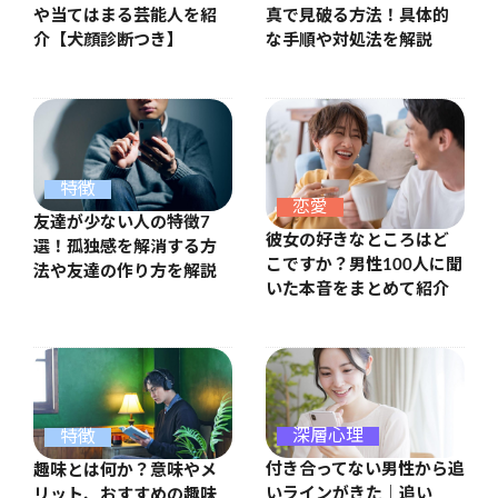
や当てはまる芸能人を紹
真で見破る方法！具体的
介【犬顔診断つき】
な手順や対処法を解説
特徴
恋愛
友達が少ない人の特徴7
彼女の好きなところはど
選！孤独感を解消する方
こですか？男性100人に聞
法や友達の作り方を解説
いた本音をまとめて紹介
深層心理
特徴
付き合ってない男性から追
趣味とは何か？意味やメ
いラインがきた｜追い
リット、おすすめの趣味