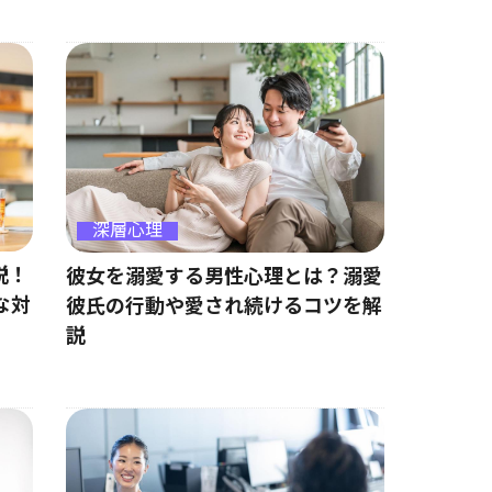
深層心理
説！
彼女を溺愛する男性心理とは？溺愛
な対
彼氏の行動や愛され続けるコツを解
説