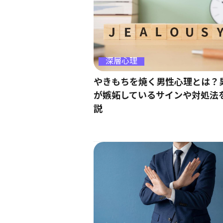
深層心理
やきもちを焼く男性心理とは？
が嫉妬しているサインや対処法
説