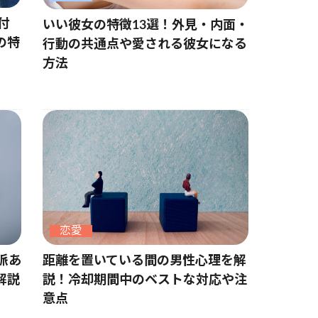
付
いい彼女の特徴13選！外見・内面・
の特
行動の共通点や愛される彼女になる
方法
恋愛
脈あ
距離を置いている間の男性心理を解
解説
説！冷却期間中のベストな対応や注
意点