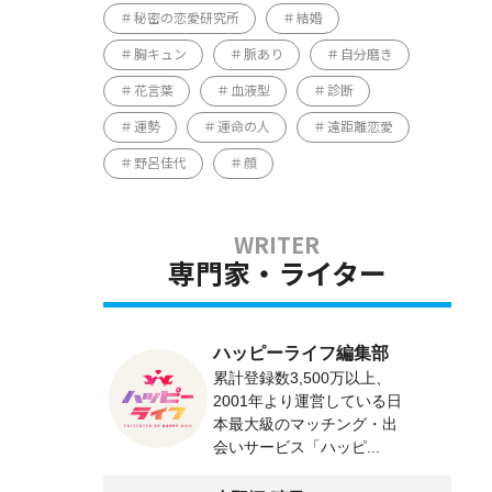
秘密の恋愛研究所
結婚
胸キュン
脈あり
自分磨き
花言葉
血液型
診断
運勢
運命の人
遠距離恋愛
野呂佳代
顔
専門家・ライター
ハッピーライフ編集部
累計登録数3,500万以上、
2001年より運営している日
本最大級のマッチング・出
会いサービス「ハッピ...