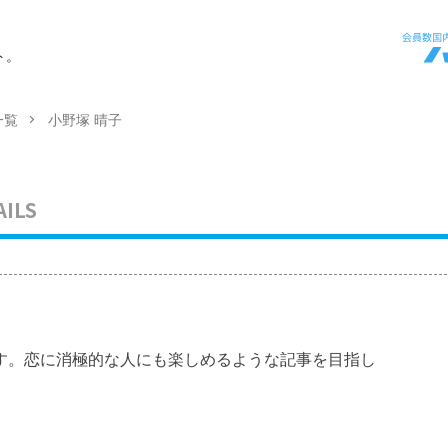
ト。
一覧
小野塚 晴子
AILS
す。恋に消極的な人にも楽しめるような記事を目指し