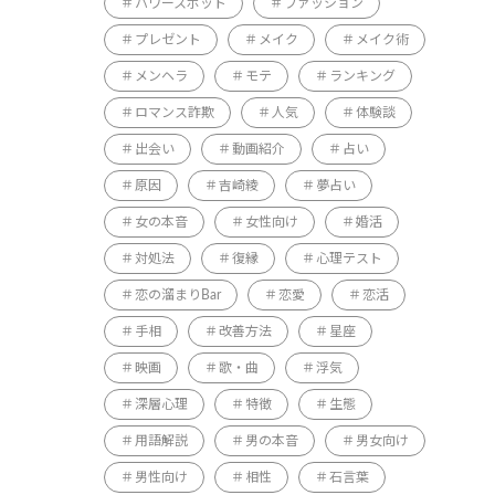
パワースポット
ファッション
プレゼント
メイク
メイク術
メンヘラ
モテ
ランキング
ロマンス詐欺
人気
体験談
出会い
動画紹介
占い
原因
吉崎綾
夢占い
女の本音
女性向け
婚活
対処法
復縁
心理テスト
恋の溜まりBar
恋愛
恋活
手相
改善方法
星座
映画
歌・曲
浮気
深層心理
特徴
生態
用語解説
男の本音
男女向け
男性向け
相性
石言葉