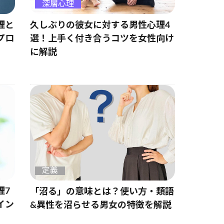
深層心理
理と
久しぶりの彼女に対する男性心理4
プロ
選！上手く付き合うコツを女性向け
に解説
定義
理7
「沼る」の意味とは？使い方・類語
イン
&異性を沼らせる男女の特徴を解説