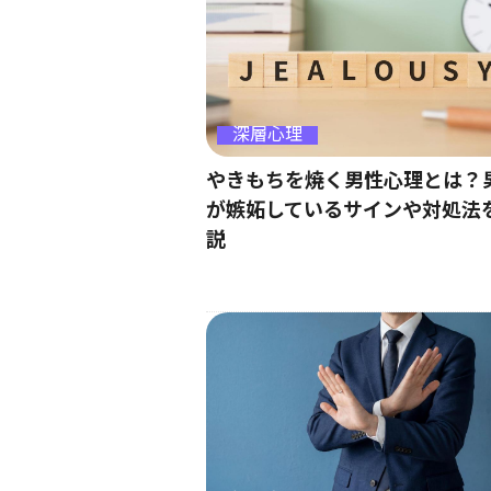
深層心理
やきもちを焼く男性心理とは？
が嫉妬しているサインや対処法
説