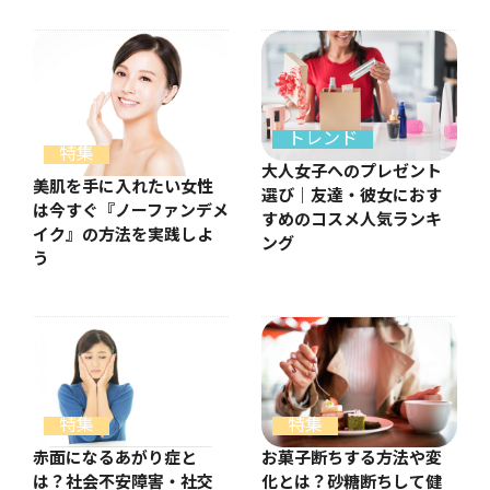
トレンド
特集
大人女子へのプレゼント
美肌を手に入れたい女性
選び｜友達・彼女におす
は今すぐ『ノーファンデメ
すめのコスメ人気ランキ
イク』の方法を実践しよ
ング
う
特集
特集
お菓子断ちする方法や変
赤面になるあがり症と
化とは？砂糖断ちして健
は？社会不安障害・社交