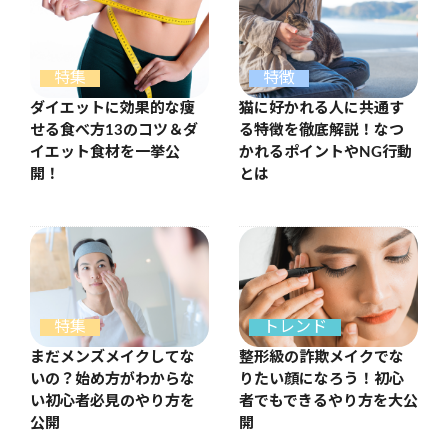
特徴
特集
猫に好かれる人に共通す
ダイエットに効果的な痩
る特徴を徹底解説！なつ
せる食べ方13のコツ＆ダ
かれるポイントやNG行動
イエット食材を一挙公
とは
開！
特集
トレンド
まだメンズメイクしてな
整形級の詐欺メイクでな
いの？始め方がわからな
りたい顔になろう！初心
い初心者必見のやり方を
者でもできるやり方を大公
公開
開