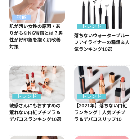
特徴
トレンド
肌が汚い女性の原因・あ
りがちなNG習慣とは？男
落ちないウォータープルー
性が好印象を抱く肌改善
フアイライナーの種類＆人
対策
気ランキング10選
トレンド
トレンド
敏感さんにもおすすめの
【2021年】落ちない口紅
荒れない口紅プチプラ＆
ランキング｜人気プチプ
デパコスランキング10選
ラ＆デパコスリップ10