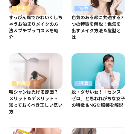
特集
特徴
すっぴん風でかわいくしち
色気のある顔に共通する7
ゃうお泊まりメイクの方
つの特徴を解説！色気を
法＆プチプラコスメを紹
出すメイク方法＆髪型と
介
は
特集
特徴
朝シャンは禿げる原因？
脱・ダサい女！「センス
メリット＆デメリット・
ゼロ」と思われがちな女子
知っておくべき正しい洗い
の特徴＆NGな服装を解説
方