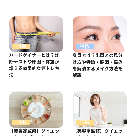
特集
特徴
ハードゲイナーとは？診
奥目とは？出目との見分
断テストや原因・体重が
け方や特徴・原因・悩み
増える効果的な筋トレ方
を解消するメイク方法を
法
解説
特集
特集
【美容家監修】ダイエッ
【美容家監修】ダイエッ