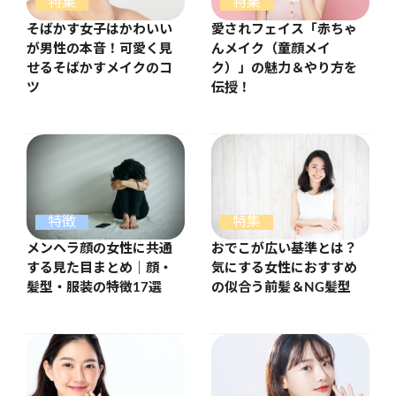
特集
特集
そばかす女子はかわいい
愛されフェイス「赤ちゃ
が男性の本音！可愛く見
んメイク（童顔メイ
せるそばかすメイクのコ
ク）」の魅力＆やり方を
ツ
伝授！
特徴
特集
メンヘラ顔の女性に共通
おでこが広い基準とは？
する見た目まとめ｜顔・
気にする女性におすすめ
髪型・服装の特徴17選
の似合う前髪＆NG髪型