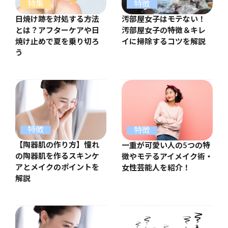
特集
特徴
日焼け跡を対処する方法
汚部屋女子はモテない！
とは？アフターケアや日
汚部屋女子の特徴＆キレ
焼け止めで夏を乗り切ろ
イに掃除するコツを解説
う
特徴
特徴
【陶器肌の作り方】憧れ
一重が可愛い人の5つの特
の陶器肌を作るスキンケ
徴やモテるアイメイク術・
アとメイクのポイントを
女性芸能人を紹介！
解説