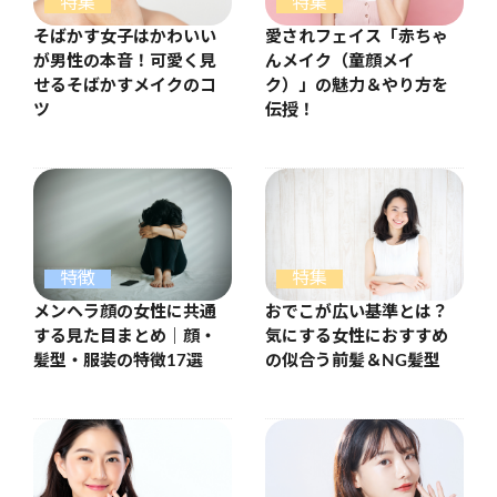
特集
特集
そばかす女子はかわいい
愛されフェイス「赤ちゃ
が男性の本音！可愛く見
んメイク（童顔メイ
せるそばかすメイクのコ
ク）」の魅力＆やり方を
ツ
伝授！
特徴
特集
メンヘラ顔の女性に共通
おでこが広い基準とは？
する見た目まとめ｜顔・
気にする女性におすすめ
髪型・服装の特徴17選
の似合う前髪＆NG髪型