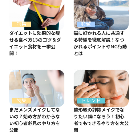
特徴
特集
猫に好かれる人に共通す
ダイエットに効果的な痩
る特徴を徹底解説！なつ
せる食べ方13のコツ＆ダ
かれるポイントやNG行動
イエット食材を一挙公
とは
開！
特集
トレンド
まだメンズメイクしてな
整形級の詐欺メイクでな
いの？始め方がわからな
りたい顔になろう！初心
い初心者必見のやり方を
者でもできるやり方を大公
公開
開