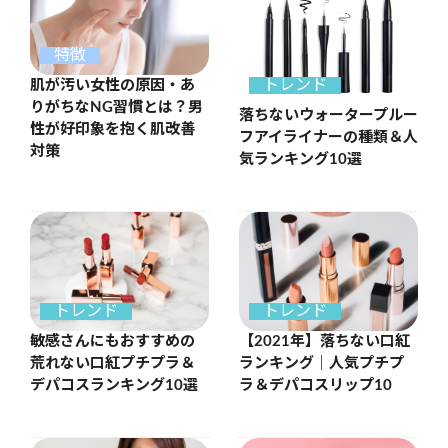
特徴
トレンド
肌が汚い女性の原因・あ
りがちなNG習慣とは？男
落ちないウォータープルー
性が好印象を抱く肌改善
フアイライナーの種類＆人
対策
気ランキング10選
トレンド
トレンド
敏感さんにもおすすめの
【2021年】落ちない口紅
荒れない口紅プチプラ＆
ランキング｜人気プチプ
デパコスランキング10選
ラ＆デパコスリップ10