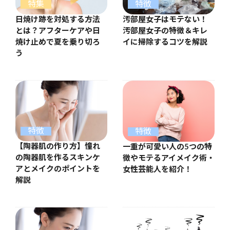
特集
特徴
日焼け跡を対処する方法
汚部屋女子はモテない！
とは？アフターケアや日
汚部屋女子の特徴＆キレ
焼け止めで夏を乗り切ろ
イに掃除するコツを解説
う
特徴
特徴
【陶器肌の作り方】憧れ
一重が可愛い人の5つの特
の陶器肌を作るスキンケ
徴やモテるアイメイク術・
アとメイクのポイントを
女性芸能人を紹介！
解説