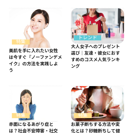
トレンド
特集
大人女子へのプレゼント
美肌を手に入れたい女性
選び｜友達・彼女におす
は今すぐ『ノーファンデメ
すめのコスメ人気ランキ
イク』の方法を実践しよ
ング
う
特集
特集
お菓子断ちする方法や変
赤面になるあがり症と
化とは？砂糖断ちして健
は？社会不安障害・社交