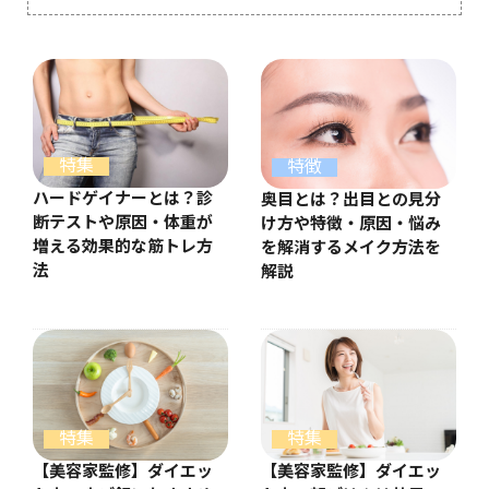
特集
特徴
ハードゲイナーとは？診
奥目とは？出目との見分
断テストや原因・体重が
け方や特徴・原因・悩み
増える効果的な筋トレ方
を解消するメイク方法を
法
解説
特集
特集
【美容家監修】ダイエッ
【美容家監修】ダイエッ