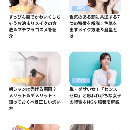
特集
特徴
すっぴん風でかわいくしち
色気のある顔に共通する7
ゃうお泊まりメイクの方
つの特徴を解説！色気を
法＆プチプラコスメを紹
出すメイク方法＆髪型と
介
は
特集
特徴
朝シャンは禿げる原因？
脱・ダサい女！「センス
メリット＆デメリット・
ゼロ」と思われがちな女子
知っておくべき正しい洗い
の特徴＆NGな服装を解説
方