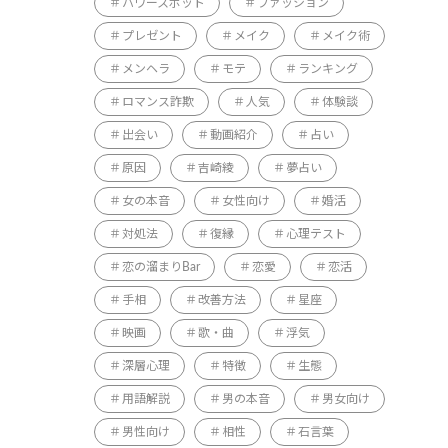
パワースポット
ファッション
プレゼント
メイク
メイク術
メンヘラ
モテ
ランキング
ロマンス詐欺
人気
体験談
出会い
動画紹介
占い
原因
吉崎綾
夢占い
女の本音
女性向け
婚活
対処法
復縁
心理テスト
恋の溜まりBar
恋愛
恋活
手相
改善方法
星座
映画
歌・曲
浮気
深層心理
特徴
生態
用語解説
男の本音
男女向け
男性向け
相性
石言葉