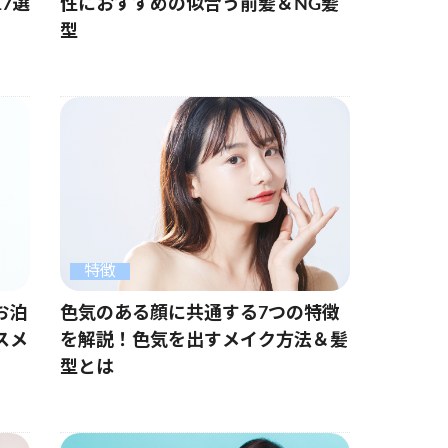
7選
性におすすめの似合う前髪＆NG髪
型
特徴
お泊
色気のある顔に共通する7つの特徴
スメ
を解説！色気を出すメイク方法＆髪
型とは