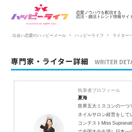
恋愛ノウハウを配信する
恋活・婚活トレンド情報サイ
出会い恋愛のハッピーメール
ハッピーライフ
ライター
WRITER DET
専門家・ライター詳細
執筆者プロフィール
夏海
世界五大ミスコンの一つで
ネイルサロン経営をしてい
コンテストMiss Supra
て全国大会出場し日本一