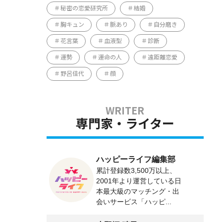
秘密の恋愛研究所
結婚
胸キュン
脈あり
自分磨き
花言葉
血液型
診断
運勢
運命の人
遠距離恋愛
野呂佳代
顔
専門家・ライター
ハッピーライフ編集部
累計登録数3,500万以上、
2001年より運営している日
本最大級のマッチング・出
会いサービス「ハッピ...