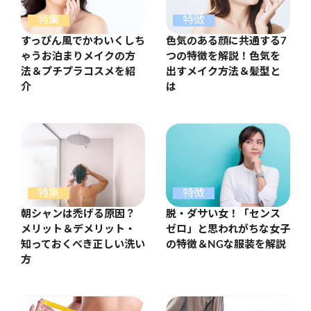
特集
特徴
すっぴん風でかわいくしち
色気のある顔に共通する7
ゃうお泊まりメイクの方
つの特徴を解説！色気を
法＆プチプラコスメを紹
出すメイク方法＆髪型と
介
は
特集
特徴
朝シャンは禿げる原因？
脱・ダサい女！「センス
メリット＆デメリット・
ゼロ」と思われがちな女子
知っておくべき正しい洗い
の特徴＆NGな服装を解説
方