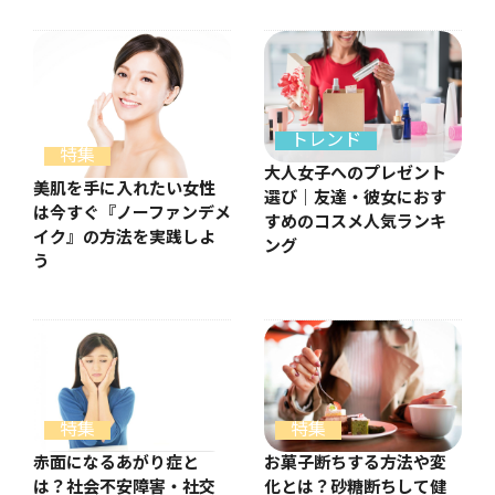
トレンド
特集
大人女子へのプレゼント
美肌を手に入れたい女性
選び｜友達・彼女におす
は今すぐ『ノーファンデメ
すめのコスメ人気ランキ
イク』の方法を実践しよ
ング
う
特集
特集
お菓子断ちする方法や変
赤面になるあがり症と
化とは？砂糖断ちして健
は？社会不安障害・社交