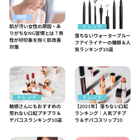
特徴
トレンド
肌が汚い女性の原因・あ
りがちなNG習慣とは？男
落ちないウォータープルー
性が好印象を抱く肌改善
フアイライナーの種類＆人
対策
気ランキング10選
トレンド
トレンド
敏感さんにもおすすめの
【2021年】落ちない口紅
荒れない口紅プチプラ＆
ランキング｜人気プチプ
デパコスランキング10選
ラ＆デパコスリップ10