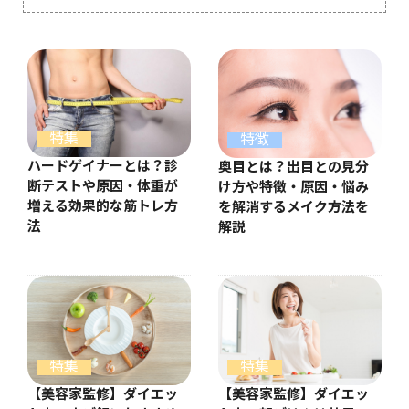
特集
特徴
ハードゲイナーとは？診
奥目とは？出目との見分
断テストや原因・体重が
け方や特徴・原因・悩み
増える効果的な筋トレ方
を解消するメイク方法を
法
解説
特集
特集
【美容家監修】ダイエッ
【美容家監修】ダイエッ