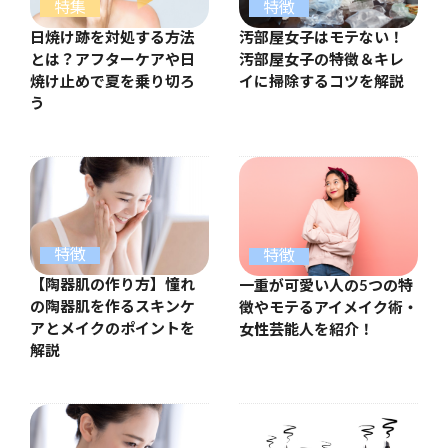
特集
特徴
日焼け跡を対処する方法
汚部屋女子はモテない！
とは？アフターケアや日
汚部屋女子の特徴＆キレ
焼け止めで夏を乗り切ろ
イに掃除するコツを解説
う
特徴
特徴
【陶器肌の作り方】憧れ
一重が可愛い人の5つの特
の陶器肌を作るスキンケ
徴やモテるアイメイク術・
アとメイクのポイントを
女性芸能人を紹介！
解説