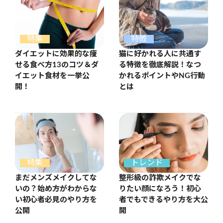
特徴
特集
猫に好かれる人に共通す
ダイエットに効果的な痩
る特徴を徹底解説！なつ
せる食べ方13のコツ＆ダ
かれるポイントやNG行動
イエット食材を一挙公
とは
開！
特集
トレンド
まだメンズメイクしてな
整形級の詐欺メイクでな
いの？始め方がわからな
りたい顔になろう！初心
い初心者必見のやり方を
者でもできるやり方を大公
公開
開