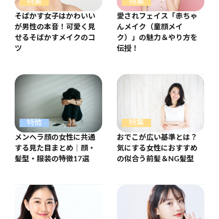
特集
特集
そばかす女子はかわいい
愛されフェイス「赤ちゃ
が男性の本音！可愛く見
んメイク（童顔メイ
せるそばかすメイクのコ
ク）」の魅力＆やり方を
ツ
伝授！
特徴
特集
メンヘラ顔の女性に共通
おでこが広い基準とは？
する見た目まとめ｜顔・
気にする女性におすすめ
髪型・服装の特徴17選
の似合う前髪＆NG髪型