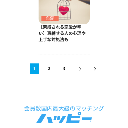
恋愛
【束縛される恋愛が辛
い】束縛する人の心理や
上手な対処法も
1
2
3