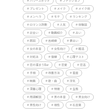
パワースポット
ファッション
プレゼント
メイク
メイク術
メンヘラ
モテ
ランキング
ロマンス詐欺
人気
体験談
出会い
動画紹介
占い
原因
吉崎綾
夢占い
女の本音
女性向け
婚活
対処法
復縁
心理テスト
恋の溜まりBar
恋愛
恋活
手相
改善方法
星座
映画
歌・曲
浮気
深層心理
特徴
生態
用語解説
男の本音
男女向け
男性向け
相性
石言葉