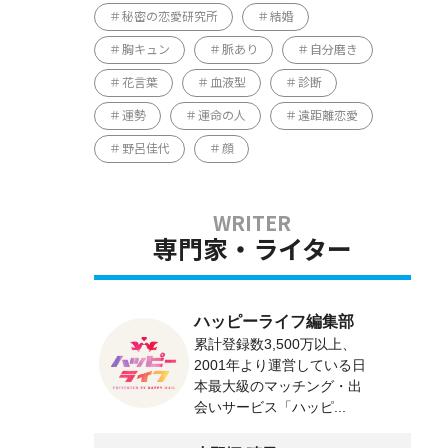
秘密の恋愛研究所
結婚
胸キュン
脈あり
自分磨き
花言葉
血液型
診断
運勢
運命の人
遠距離恋愛
野呂佳代
顔
専門家・ライター
ハッピーライフ編集部
累計登録数3,500万以上、
2001年より運営している日
本最大級のマッチング・出
会いサービス「ハッピ...