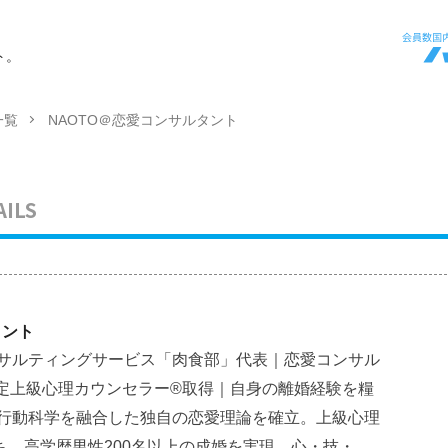
ト。
一覧
NAOTO＠恋愛コンサルタント
AILS
タント
ンサルティングサービス「肉食部」代表｜恋愛コンサル
DP認定上級心理カウンセラー®取得｜自身の離婚経験を糧
と行動科学を融合した独自の恋愛理論を確立。上級心理
ち、高学歴男性200名以上の成婚を実現。心・技・