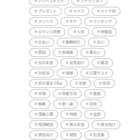
パワースポット
ファッション
プレゼント
メイク
メイク術
メンヘラ
モテ
ランキング
ロマンス詐欺
人気
体験談
出会い
動画紹介
占い
原因
吉崎綾
夢占い
女の本音
女性向け
婚活
対処法
復縁
心理テスト
恋の溜まりBar
恋愛
恋活
手相
改善方法
星座
映画
歌・曲
浮気
深層心理
特徴
生態
用語解説
男の本音
男女向け
男性向け
相性
石言葉