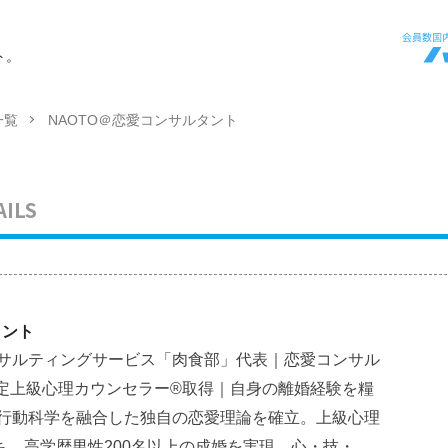
ト。
一覧
NAOTO＠恋愛コンサルタント
AILS
タント
ンサルティングサービス「肉食部」代表｜恋愛コンサル
DP認定上級心理カウンセラー®取得｜自身の離婚経験を糧
と行動科学を融合した独自の恋愛理論を確立。上級心理
ち、高学歴男性200名以上の成婚を実現。心・技・