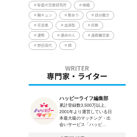
秘密の恋愛研究所
結婚
胸キュン
脈あり
自分磨き
花言葉
血液型
診断
運勢
運命の人
遠距離恋愛
野呂佳代
顔
専門家・ライター
ハッピーライフ編集部
累計登録数3,500万以上、
2001年より運営している日
本最大級のマッチング・出
会いサービス「ハッピ...