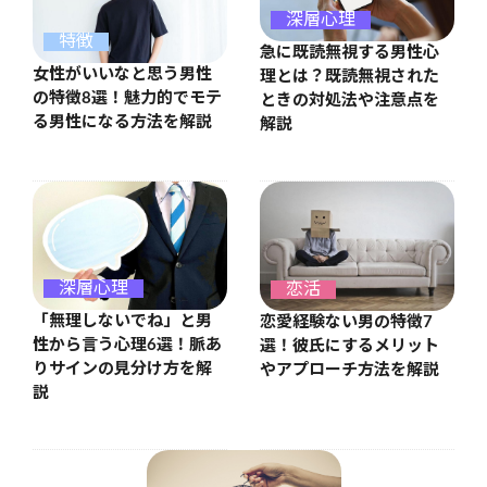
深層心理
特徴
急に既読無視する男性心
女性がいいなと思う男性
理とは？既読無視された
の特徴8選！魅力的でモテ
ときの対処法や注意点を
る男性になる方法を解説
解説
深層心理
恋活
「無理しないでね」と男
恋愛経験ない男の特徴7
性から言う心理6選！脈あ
選！彼氏にするメリット
りサインの見分け方を解
やアプローチ方法を解説
説