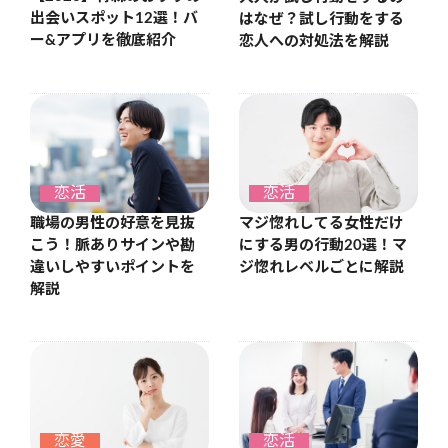
出会いスポット12選！バ
はなぜ？試し行動をする
ー&アプリを徹底紹介
恋人への対処法を解説
恋活
恋活
職場の男性の好意を見抜
マジ惚れしてる女性だけ
こう！脈ありサインや勘
にする男の行動20選！マ
違いしやすいポイントを
ジ惚れレベルごとに解説
解説
恋愛
恋活