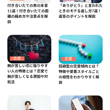
付き合いたての男の本音
「ありがとう」と言われた
11選！付き合いたての距
ときのモテる返し方7選！
離の縮め方や注意点を解
返答のポイントを解説
説
恋愛
恋愛
胸が苦しい恋に陥りやす
回避型の恋愛傾向とは？
い人の特徴とは？恋愛で
特徴や愛着スタイルごと
胸が苦しくなる原因や対
の相性をわかりやすく解
処法
説