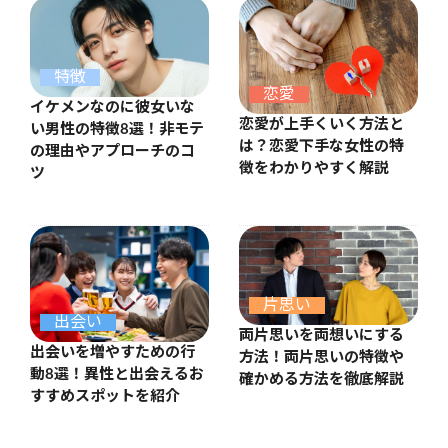
特徴
恋愛
イケメンなのに彼女いな
恋愛が上手くいく方法と
い男性の特徴8選！非モテ
は？恋愛下手な女性の特
の理由やアプローチのコ
徴をわかりやすく解説
ツ
片思い
出会い
両片思いを両想いにする
出会いを増やすための行
方法！両片思いの特徴や
動8選！異性と出会えるお
確かめる方法を徹底解説
すすめスポットを紹介