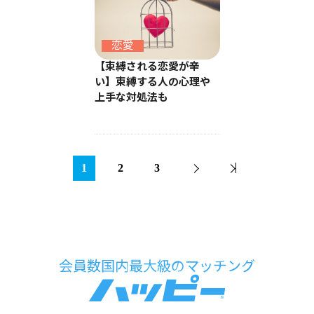
恋愛
【束縛される恋愛が辛
い】束縛する人の心理や
上手な対処法も
1
2
3