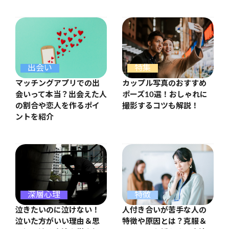
出会い
特集
マッチングアプリでの出
カップル写真のおすすめ
会いって本当？出会えた人
ポーズ10選！おしゃれに
の割合や恋人を作るポイ
撮影するコツも解説！
ントを紹介
特徴
深層心理
人付き合いが苦手な人の
泣きたいのに泣けない！
特徴や原因とは？克服＆
泣いた方がいい理由＆思