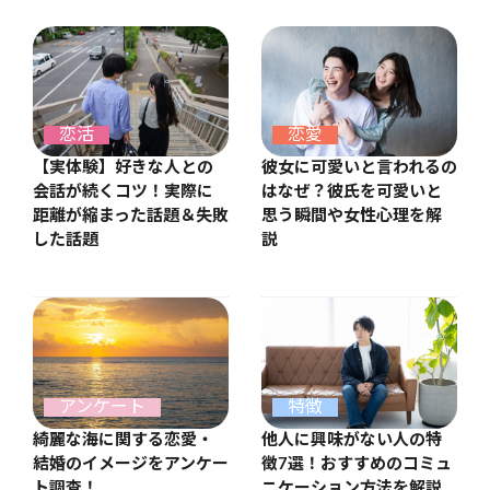
恋愛
恋活
彼女に可愛いと言われるの
【実体験】好きな人との
はなぜ？彼氏を可愛いと
会話が続くコツ！実際に
思う瞬間や女性心理を解
距離が縮まった話題＆失敗
説
した話題
アンケート
特徴
綺麗な海に関する恋愛・
他人に興味がない人の特
結婚のイメージをアンケー
徴7選！おすすめのコミュ
ト調査！
ニケーション方法を解説