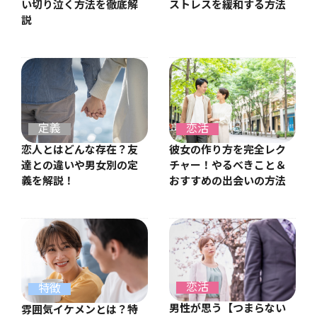
ストレスを緩和する方法
い切り泣く方法を徹底解
説
定義
恋活
恋人とはどんな存在？友
彼女の作り方を完全レク
達との違いや男女別の定
チャー！やるべきこと＆
義を解説！
おすすめの出会いの方法
恋活
特徴
男性が思う【つまらない
雰囲気イケメンとは？特