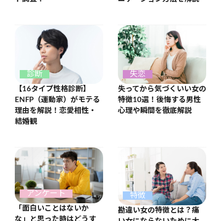
診断
失恋
【16タイプ性格診断】
失ってから気づくいい女の
ENFP（運動家）がモテる
特徴10選！後悔する男性
理由を解説！恋愛相性・
心理や瞬間を徹底解説
結婚観
アンケート
特徴
「面白いことはないか
勘違い女の特徴とは？痛
な」と思った時はどうす