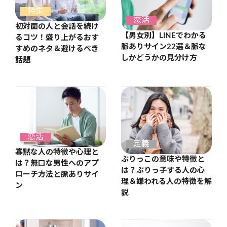
特集
恋活
初対面の人と会話を続け
【男女別】LINEでわかる
るコツ！盛り上がるおす
脈ありサイン22選＆脈な
すめのネタ＆避けるべき
しかどうかの見分け方
話題
恋活
定義
寡黙な人の特徴や心理と
ぶりっこの意味や特徴と
は？無口な男性へのアプ
は？ぶりっ子する人の心
ローチ方法と脈ありサイ
理＆嫌われる人の特徴を解
ン
説