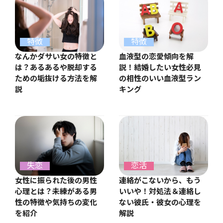
特徴
特徴
なんかダサい女の特徴と
血液型の恋愛傾向を解
は？あるあるや脱却する
説！結婚したい女性必見
ための垢抜ける方法を解
の相性のいい血液型ラン
説
キング
失恋
恋活
女性に振られた後の男性
連絡がこないから、もう
心理とは？未練がある男
いいや！対処法＆連絡し
性の特徴や気持ちの変化
ない彼氏・彼女の心理を
を紹介
解説